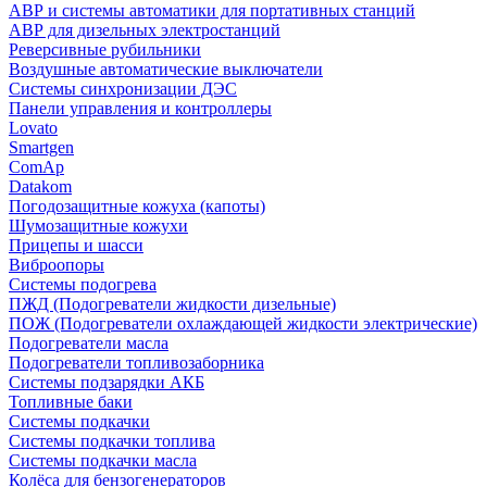
АВР и системы автоматики для портативных станций
АВР для дизельных электростанций
Реверсивные рубильники
Воздушные автоматические выключатели
Системы синхронизации ДЭС
Панели управления и контроллеры
Lovato
Smartgen
ComAp
Datakom
Погодозащитные кожуха (капоты)
Шумозащитные кожухи
Прицепы и шасси
Виброопоры
Системы подогрева
ПЖД (Подогреватели жидкости дизельные)
ПОЖ (Подогреватели охлаждающей жидкости электрические)
Подогреватели масла
Подогреватели топливозаборника
Системы подзарядки АКБ
Топливные баки
Системы подкачки
Системы подкачки топлива
Системы подкачки масла
Колёса для бензогенераторов