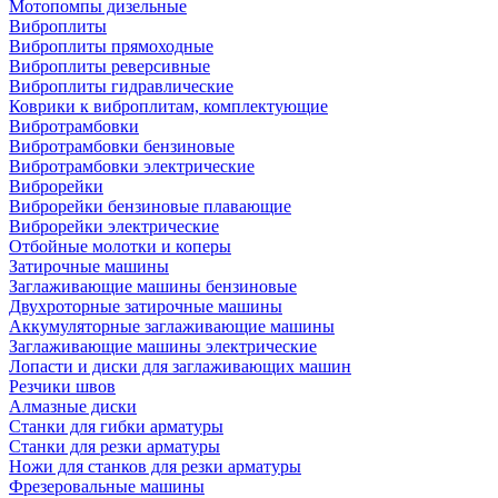
Мотопомпы дизельные
Виброплиты
Виброплиты прямоходные
Виброплиты реверсивные
Виброплиты гидравлические
Коврики к виброплитам, комплектующие
Вибротрамбовки
Вибротрамбовки бензиновые
Вибротрамбовки электрические
Виброрейки
Виброрейки бензиновые плавающие
Виброрейки электрические
Отбойные молотки и коперы
Затирочные машины
Заглаживающие машины бензиновые
Двухроторные затирочные машины
Аккумуляторные заглаживающие машины
Заглаживающие машины электрические
Лопасти и диски для заглаживающих машин
Резчики швов
Алмазные диски
Станки для гибки арматуры
Станки для резки арматуры
Ножи для станков для резки арматуры
Фрезеровальные машины