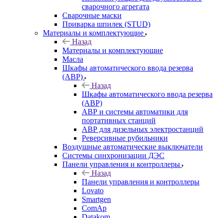
сварочного агрегата
Сварочные маски
Приварка шпилек (STUD)
Материалы и комплектующие
Назад
Материалы и комплектующие
Масла
Шкафы автоматического ввода резерва
(АВР)
Назад
Шкафы автоматического ввода резерва
(АВР)
АВР и системы автоматики для
портативных станций
АВР для дизельных электростанций
Реверсивные рубильники
Воздушные автоматические выключатели
Системы синхронизации ДЭС
Панели управления и контроллеры
Назад
Панели управления и контроллеры
Lovato
Smartgen
ComAp
Datakom