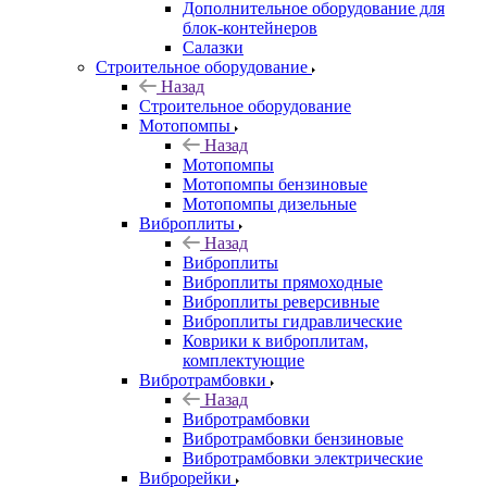
Дополнительное оборудование для
блок-контейнеров
Салазки
Строительное оборудование
Назад
Строительное оборудование
Мотопомпы
Назад
Мотопомпы
Мотопомпы бензиновые
Мотопомпы дизельные
Виброплиты
Назад
Виброплиты
Виброплиты прямоходные
Виброплиты реверсивные
Виброплиты гидравлические
Коврики к виброплитам,
комплектующие
Вибротрамбовки
Назад
Вибротрамбовки
Вибротрамбовки бензиновые
Вибротрамбовки электрические
Виброрейки