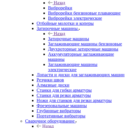
Назад
Виброрейки
Виброрейки бензиновые плавающие
Виброрейки электрические
Отбойные молотки и коперы
Затирочные машины
Назад
Затирочные машины
Заглаживающие машины бензиновые
Двухроторные затирочные машины
Аккумуляторные заглаживающие
машины
Заглаживающие машины
электрические
Лопасти и диски для заглаживающих машин
Резчики швов
Алмазные диски
Станки для гибки арматуры
Станки для резки арматуры
Ножи для станков для резки арматуры
Фрезеровальные машины
Глубинные вибраторы
Портативные вибраторы
Сварочное оборудование
Назад