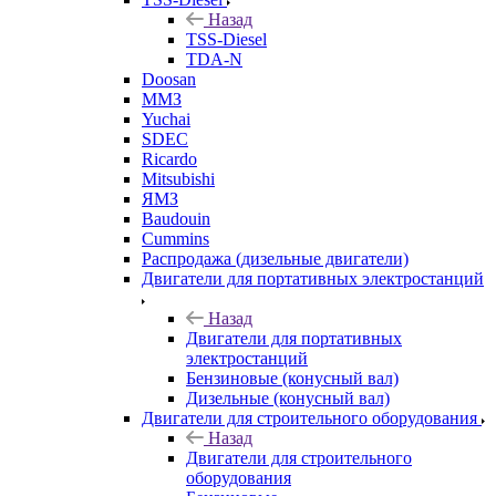
Назад
TSS-Diesel
TDA-N
Doosan
ММЗ
Yuchai
SDEC
Ricardo
Mitsubishi
ЯМЗ
Baudouin
Cummins
Распродажа (дизельные двигатели)
Двигатели для портативных электростанций
Назад
Двигатели для портативных
электростанций
Бензиновые (конусный вал)
Дизельные (конусный вал)
Двигатели для строительного оборудования
Назад
Двигатели для строительного
оборудования