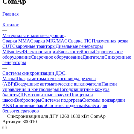
ComAp
Главная
—
Каталог
—
Материалы и комплектующие
Сварка MMA
Сварка MIG/MAG
Сварка TIG
Плазменная резка
CUT
Сварочные тракторы
Дизельные генераторы
Mitsudiesel
Электростанции
Блок-контейнеры
Строительное
оборудование
Сварочное оборудование
Двигатели
Синхронные
генераторы
—
Системы синхронизации ДЭС
Масла
Шкафы автоматического ввода резерва
(АВР)
Воздушные автоматические выключатели
Панели
управления и контроллеры
Погодозащитные кожуха
(капоты)
Шумозащитные кожухи
Прицепы и
шасси
Виброопоры
Системы подогрева
Системы подзарядки
АКБ
Топливные баки
Системы подкачки
Колёса для
бензогенераторов
—
Синхронизация для ДГУ 1260-1680 кВт ComAp
Артикул:
300010