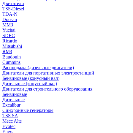
Двигатели
TSS-Diesel
TDA-N
Doosan
ММЗ
Yuchai
SDEC
Ricardo
Mitsubishi
ЯМЗ
Baudouin
Cummins
Распродажа (дизельные двигатели)
Двигатели для портативных электростанций
Бензиновые (конусный вал)
Дизельные (конусный вал)
Двигатели для строительного оборудования
Бензиновые
Дизельные
Excalibur
Синхронные генераторы
TSS SA
Mecc Alte
Evotec
Engga