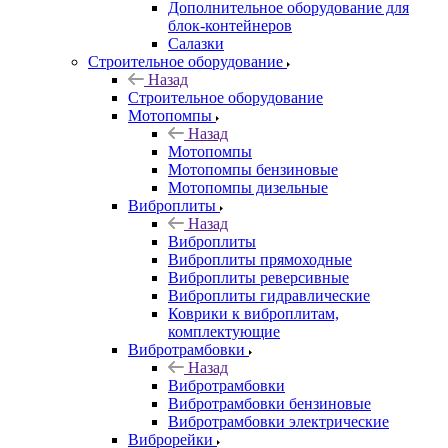
Дополнительное оборудование для
блок-контейнеров
Салазки
Строительное оборудование
Назад
Строительное оборудование
Мотопомпы
Назад
Мотопомпы
Мотопомпы бензиновые
Мотопомпы дизельные
Виброплиты
Назад
Виброплиты
Виброплиты прямоходные
Виброплиты реверсивные
Виброплиты гидравлические
Коврики к виброплитам,
комплектующие
Вибротрамбовки
Назад
Вибротрамбовки
Вибротрамбовки бензиновые
Вибротрамбовки электрические
Виброрейки