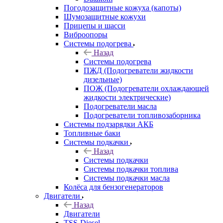
Погодозащитные кожуха (капоты)
Шумозащитные кожухи
Прицепы и шасси
Виброопоры
Системы подогрева
Назад
Системы подогрева
ПЖД (Подогреватели жидкости
дизельные)
ПОЖ (Подогреватели охлаждающей
жидкости электрические)
Подогреватели масла
Подогреватели топливозаборника
Системы подзарядки АКБ
Топливные баки
Системы подкачки
Назад
Системы подкачки
Системы подкачки топлива
Системы подкачки масла
Колёса для бензогенераторов
Двигатели
Назад
Двигатели
TSS-Diesel