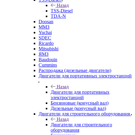
Назад
TSS-Diesel
TDA-N
Doosan
ММЗ
Yuchai
SDEC
Ricardo
Mitsubishi
ЯМЗ
Baudouin
Cummins
Распродажа (дизельные двигатели)
Двигатели для портативных электростанций
Назад
Двигатели для портативных
электростанций
Бензиновые (конусный вал)
Дизельные (конусный вал)
Двигатели для строительного оборудования
Назад
Двигатели для строительного
оборудования