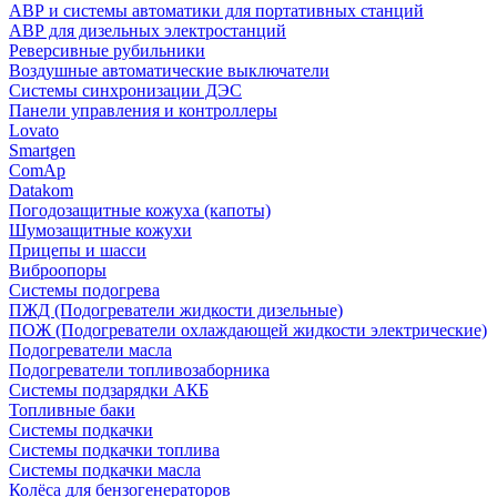
АВР и системы автоматики для портативных станций
АВР для дизельных электростанций
Реверсивные рубильники
Воздушные автоматические выключатели
Системы синхронизации ДЭС
Панели управления и контроллеры
Lovato
Smartgen
ComAp
Datakom
Погодозащитные кожуха (капоты)
Шумозащитные кожухи
Прицепы и шасси
Виброопоры
Системы подогрева
ПЖД (Подогреватели жидкости дизельные)
ПОЖ (Подогреватели охлаждающей жидкости электрические)
Подогреватели масла
Подогреватели топливозаборника
Системы подзарядки АКБ
Топливные баки
Системы подкачки
Системы подкачки топлива
Системы подкачки масла
Колёса для бензогенераторов