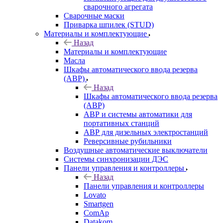
сварочного агрегата
Сварочные маски
Приварка шпилек (STUD)
Материалы и комплектующие
Назад
Материалы и комплектующие
Масла
Шкафы автоматического ввода резерва
(АВР)
Назад
Шкафы автоматического ввода резерва
(АВР)
АВР и системы автоматики для
портативных станций
АВР для дизельных электростанций
Реверсивные рубильники
Воздушные автоматические выключатели
Системы синхронизации ДЭС
Панели управления и контроллеры
Назад
Панели управления и контроллеры
Lovato
Smartgen
ComAp
Datakom