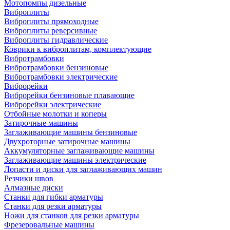
Мотопомпы дизельные
Виброплиты
Виброплиты прямоходные
Виброплиты реверсивные
Виброплиты гидравлические
Коврики к виброплитам, комплектующие
Вибротрамбовки
Вибротрамбовки бензиновые
Вибротрамбовки электрические
Виброрейки
Виброрейки бензиновые плавающие
Виброрейки электрические
Отбойные молотки и коперы
Затирочные машины
Заглаживающие машины бензиновые
Двухроторные затирочные машины
Аккумуляторные заглаживающие машины
Заглаживающие машины электрические
Лопасти и диски для заглаживающих машин
Резчики швов
Алмазные диски
Станки для гибки арматуры
Станки для резки арматуры
Ножи для станков для резки арматуры
Фрезеровальные машины