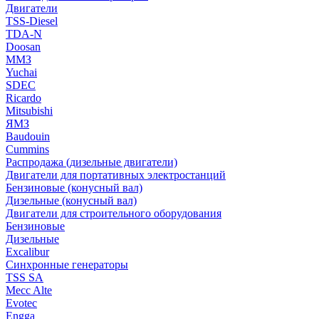
Двигатели
TSS-Diesel
TDA-N
Doosan
ММЗ
Yuchai
SDEC
Ricardo
Mitsubishi
ЯМЗ
Baudouin
Cummins
Распродажа (дизельные двигатели)
Двигатели для портативных электростанций
Бензиновые (конусный вал)
Дизельные (конусный вал)
Двигатели для строительного оборудования
Бензиновые
Дизельные
Excalibur
Синхронные генераторы
TSS SA
Mecc Alte
Evotec
Engga