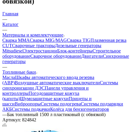
обвязкой)
Главная
—
Каталог
—
Материалы и комплектующие
Сварка MMA
Сварка MIG/MAG
Сварка TIG
Плазменная резка
CUT
Сварочные тракторы
Дизельные генераторы
Mitsudiesel
Электростанции
Блок-контейнеры
Строительное
оборудование
Сварочное оборудование
Двигатели
Синхронные
генераторы
—
Топливные баки
Масла
Шкафы автоматического ввода резерва
(АВР)
Воздушные автоматические выключатели
Системы
синхронизации ДЭС
Панели управления и
контроллеры
Погодозащитные кожуха
(капоты)
Шумозащитные кожухи
Прицепы и
шасси
Виброопоры
Системы подогрева
Системы подзарядки
АКБ
Системы подкачки
Колёса для бензогенераторов
—
Бак топливный 1500 л пластиковый (с обвязкой)
Артикул:
824842