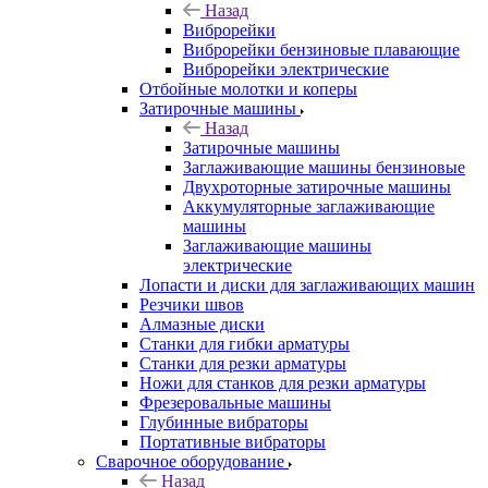
Назад
Виброрейки
Виброрейки бензиновые плавающие
Виброрейки электрические
Отбойные молотки и коперы
Затирочные машины
Назад
Затирочные машины
Заглаживающие машины бензиновые
Двухроторные затирочные машины
Аккумуляторные заглаживающие
машины
Заглаживающие машины
электрические
Лопасти и диски для заглаживающих машин
Резчики швов
Алмазные диски
Станки для гибки арматуры
Станки для резки арматуры
Ножи для станков для резки арматуры
Фрезеровальные машины
Глубинные вибраторы
Портативные вибраторы
Сварочное оборудование
Назад