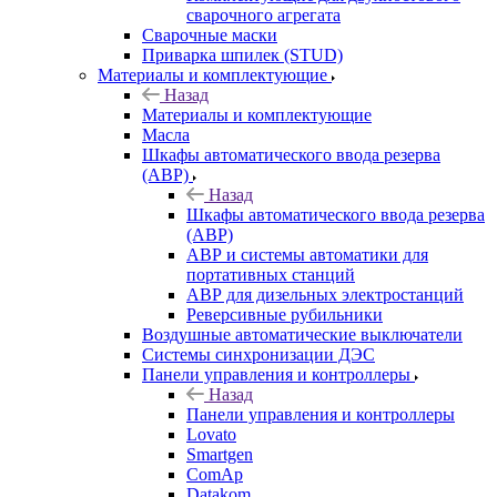
сварочного агрегата
Сварочные маски
Приварка шпилек (STUD)
Материалы и комплектующие
Назад
Материалы и комплектующие
Масла
Шкафы автоматического ввода резерва
(АВР)
Назад
Шкафы автоматического ввода резерва
(АВР)
АВР и системы автоматики для
портативных станций
АВР для дизельных электростанций
Реверсивные рубильники
Воздушные автоматические выключатели
Системы синхронизации ДЭС
Панели управления и контроллеры
Назад
Панели управления и контроллеры
Lovato
Smartgen
ComAp
Datakom