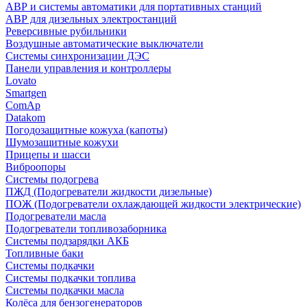
АВР и системы автоматики для портативных станций
АВР для дизельных электростанций
Реверсивные рубильники
Воздушные автоматические выключатели
Системы синхронизации ДЭС
Панели управления и контроллеры
Lovato
Smartgen
ComAp
Datakom
Погодозащитные кожуха (капоты)
Шумозащитные кожухи
Прицепы и шасси
Виброопоры
Системы подогрева
ПЖД (Подогреватели жидкости дизельные)
ПОЖ (Подогреватели охлаждающей жидкости электрические)
Подогреватели масла
Подогреватели топливозаборника
Системы подзарядки АКБ
Топливные баки
Системы подкачки
Системы подкачки топлива
Системы подкачки масла
Колёса для бензогенераторов