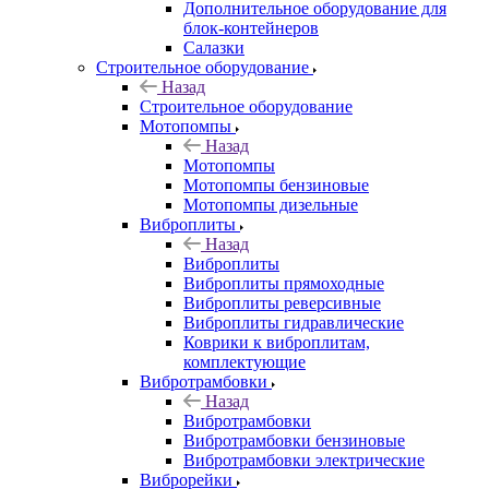
Дополнительное оборудование для
блок-контейнеров
Салазки
Строительное оборудование
Назад
Строительное оборудование
Мотопомпы
Назад
Мотопомпы
Мотопомпы бензиновые
Мотопомпы дизельные
Виброплиты
Назад
Виброплиты
Виброплиты прямоходные
Виброплиты реверсивные
Виброплиты гидравлические
Коврики к виброплитам,
комплектующие
Вибротрамбовки
Назад
Вибротрамбовки
Вибротрамбовки бензиновые
Вибротрамбовки электрические
Виброрейки