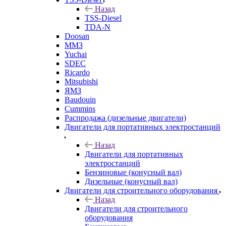
Назад
TSS-Diesel
TDA-N
Doosan
ММЗ
Yuchai
SDEC
Ricardo
Mitsubishi
ЯМЗ
Baudouin
Cummins
Распродажа (дизельные двигатели)
Двигатели для портативных электростанций
Назад
Двигатели для портативных
электростанций
Бензиновые (конусный вал)
Дизельные (конусный вал)
Двигатели для строительного оборудования
Назад
Двигатели для строительного
оборудования