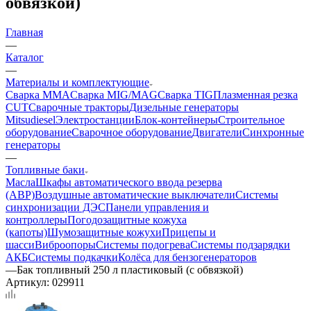
обвязкой)
Главная
—
Каталог
—
Материалы и комплектующие
Сварка MMA
Сварка MIG/MAG
Сварка TIG
Плазменная резка
CUT
Сварочные тракторы
Дизельные генераторы
Mitsudiesel
Электростанции
Блок-контейнеры
Строительное
оборудование
Сварочное оборудование
Двигатели
Синхронные
генераторы
—
Топливные баки
Масла
Шкафы автоматического ввода резерва
(АВР)
Воздушные автоматические выключатели
Системы
синхронизации ДЭС
Панели управления и
контроллеры
Погодозащитные кожуха
(капоты)
Шумозащитные кожухи
Прицепы и
шасси
Виброопоры
Системы подогрева
Системы подзарядки
АКБ
Системы подкачки
Колёса для бензогенераторов
—
Бак топливный 250 л пластиковый (с обвязкой)
Артикул:
029911