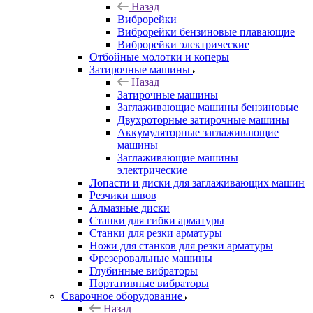
Назад
Виброрейки
Виброрейки бензиновые плавающие
Виброрейки электрические
Отбойные молотки и коперы
Затирочные машины
Назад
Затирочные машины
Заглаживающие машины бензиновые
Двухроторные затирочные машины
Аккумуляторные заглаживающие
машины
Заглаживающие машины
электрические
Лопасти и диски для заглаживающих машин
Резчики швов
Алмазные диски
Станки для гибки арматуры
Станки для резки арматуры
Ножи для станков для резки арматуры
Фрезеровальные машины
Глубинные вибраторы
Портативные вибраторы
Сварочное оборудование
Назад