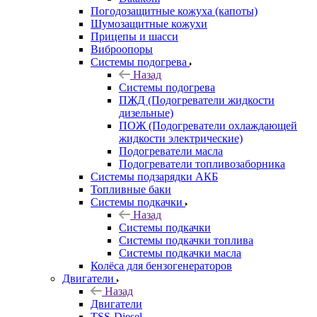
Погодозащитные кожуха (капоты)
Шумозащитные кожухи
Прицепы и шасси
Виброопоры
Системы подогрева
Назад
Системы подогрева
ПЖД (Подогреватели жидкости
дизельные)
ПОЖ (Подогреватели охлаждающей
жидкости электрические)
Подогреватели масла
Подогреватели топливозаборника
Системы подзарядки АКБ
Топливные баки
Системы подкачки
Назад
Системы подкачки
Системы подкачки топлива
Системы подкачки масла
Колёса для бензогенераторов
Двигатели
Назад
Двигатели
TSS-Diesel