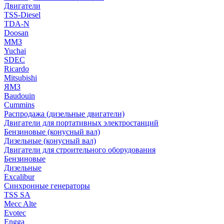
Двигатели
TSS-Diesel
TDA-N
Doosan
ММЗ
Yuchai
SDEC
Ricardo
Mitsubishi
ЯМЗ
Baudouin
Cummins
Распродажа (дизельные двигатели)
Двигатели для портативных электростанций
Бензиновые (конусный вал)
Дизельные (конусный вал)
Двигатели для строительного оборудования
Бензиновые
Дизельные
Excalibur
Синхронные генераторы
TSS SA
Mecc Alte
Evotec
Engga