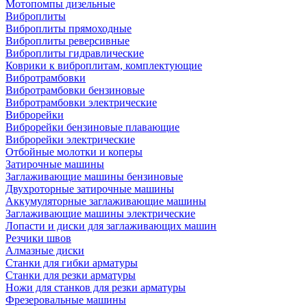
Мотопомпы дизельные
Виброплиты
Виброплиты прямоходные
Виброплиты реверсивные
Виброплиты гидравлические
Коврики к виброплитам, комплектующие
Вибротрамбовки
Вибротрамбовки бензиновые
Вибротрамбовки электрические
Виброрейки
Виброрейки бензиновые плавающие
Виброрейки электрические
Отбойные молотки и коперы
Затирочные машины
Заглаживающие машины бензиновые
Двухроторные затирочные машины
Аккумуляторные заглаживающие машины
Заглаживающие машины электрические
Лопасти и диски для заглаживающих машин
Резчики швов
Алмазные диски
Станки для гибки арматуры
Станки для резки арматуры
Ножи для станков для резки арматуры
Фрезеровальные машины