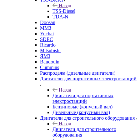
Назад
TSS-Diesel
TDA-N
Doosan
ММЗ
Yuchai
SDEC
Ricardo
Mitsubishi
ЯМЗ
Baudouin
Cummins
Распродажа (дизельные двигатели)
Двигатели для портативных электростанций
Назад
Двигатели для портативных
электростанций
Бензиновые (конусный вал)
Дизельные (конусный вал)
Двигатели для строительного оборудования
Назад
Двигатели для строительного
оборудования