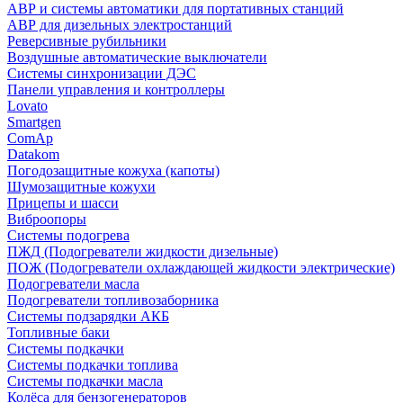
АВР и системы автоматики для портативных станций
АВР для дизельных электростанций
Реверсивные рубильники
Воздушные автоматические выключатели
Системы синхронизации ДЭС
Панели управления и контроллеры
Lovato
Smartgen
ComAp
Datakom
Погодозащитные кожуха (капоты)
Шумозащитные кожухи
Прицепы и шасси
Виброопоры
Системы подогрева
ПЖД (Подогреватели жидкости дизельные)
ПОЖ (Подогреватели охлаждающей жидкости электрические)
Подогреватели масла
Подогреватели топливозаборника
Системы подзарядки АКБ
Топливные баки
Системы подкачки
Системы подкачки топлива
Системы подкачки масла
Колёса для бензогенераторов