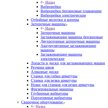
Назад
Виброрейки
Виброрейки бензиновые плавающие
Виброрейки электрические
Отбойные молотки и коперы
Затирочные машины
Назад
Затирочные машины
Заглаживающие машины бензиновые
Двухроторные затирочные машины
Аккумуляторные заглаживающие
машины
Заглаживающие машины
электрические
Лопасти и диски для заглаживающих машин
Резчики швов
Алмазные диски
Станки для гибки арматуры
Станки для резки арматуры
Ножи для станков для резки арматуры
Фрезеровальные машины
Глубинные вибраторы
Портативные вибраторы
Сварочное оборудование
Назад