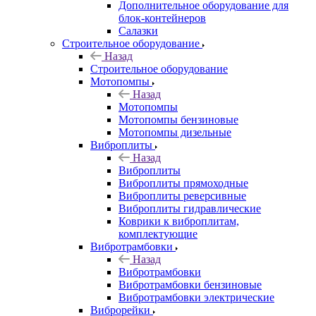
Дополнительное оборудование для
блок-контейнеров
Салазки
Строительное оборудование
Назад
Строительное оборудование
Мотопомпы
Назад
Мотопомпы
Мотопомпы бензиновые
Мотопомпы дизельные
Виброплиты
Назад
Виброплиты
Виброплиты прямоходные
Виброплиты реверсивные
Виброплиты гидравлические
Коврики к виброплитам,
комплектующие
Вибротрамбовки
Назад
Вибротрамбовки
Вибротрамбовки бензиновые
Вибротрамбовки электрические
Виброрейки