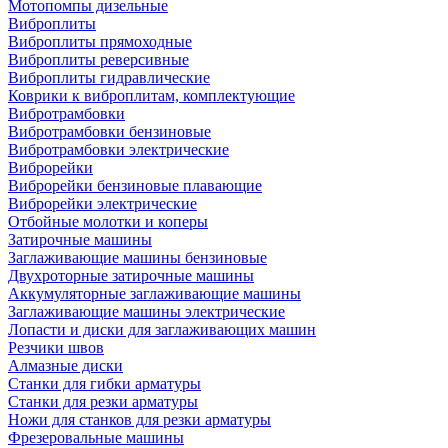
Мотопомпы дизельные
Виброплиты
Виброплиты прямоходные
Виброплиты реверсивные
Виброплиты гидравлические
Коврики к виброплитам, комплектующие
Вибротрамбовки
Вибротрамбовки бензиновые
Вибротрамбовки электрические
Виброрейки
Виброрейки бензиновые плавающие
Виброрейки электрические
Отбойные молотки и коперы
Затирочные машины
Заглаживающие машины бензиновые
Двухроторные затирочные машины
Аккумуляторные заглаживающие машины
Заглаживающие машины электрические
Лопасти и диски для заглаживающих машин
Резчики швов
Алмазные диски
Станки для гибки арматуры
Станки для резки арматуры
Ножи для станков для резки арматуры
Фрезеровальные машины