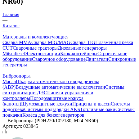
NR60)
Главная
—
Каталог
—
Материалы и комплектующие
Сварка MMA
Сварка MIG/MAG
Сварка TIG
Плазменная резка
CUT
Сварочные тракторы
Дизельные генераторы
Mitsudiesel
Электростанции
Блок-контейнеры
Строительное
оборудование
Сварочное оборудование
Двигатели
Синхронные
генераторы
—
Виброопоры
Масла
Шкафы автоматического ввода резерва
(АВР)
Воздушные автоматические выключатели
Системы
синхронизации ДЭС
Панели управления и
контроллеры
Погодозащитные кожуха
(капоты)
Шумозащитные кожухи
Прицепы и шасси
Системы
подогрева
Системы подзарядки АКБ
Топливные баки
Системы
подкачки
Колёса для бензогенераторов
—
Виброопора (PDH220/105/180, M24 NR60)
Артикул:
023845