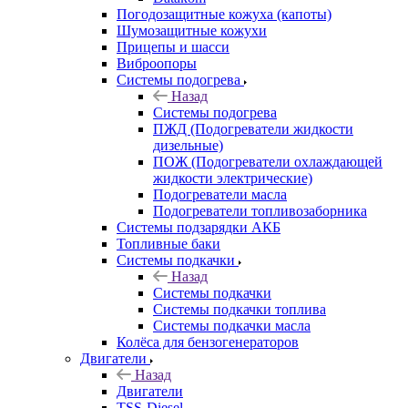
Погодозащитные кожуха (капоты)
Шумозащитные кожухи
Прицепы и шасси
Виброопоры
Системы подогрева
Назад
Системы подогрева
ПЖД (Подогреватели жидкости
дизельные)
ПОЖ (Подогреватели охлаждающей
жидкости электрические)
Подогреватели масла
Подогреватели топливозаборника
Системы подзарядки АКБ
Топливные баки
Системы подкачки
Назад
Системы подкачки
Системы подкачки топлива
Системы подкачки масла
Колёса для бензогенераторов
Двигатели
Назад
Двигатели
TSS-Diesel