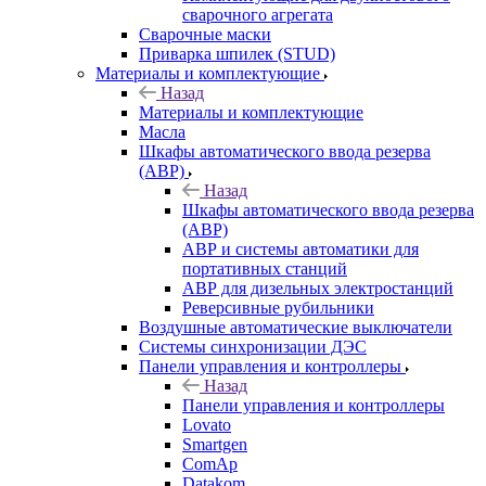
сварочного агрегата
Сварочные маски
Приварка шпилек (STUD)
Материалы и комплектующие
Назад
Материалы и комплектующие
Масла
Шкафы автоматического ввода резерва
(АВР)
Назад
Шкафы автоматического ввода резерва
(АВР)
АВР и системы автоматики для
портативных станций
АВР для дизельных электростанций
Реверсивные рубильники
Воздушные автоматические выключатели
Системы синхронизации ДЭС
Панели управления и контроллеры
Назад
Панели управления и контроллеры
Lovato
Smartgen
ComAp
Datakom