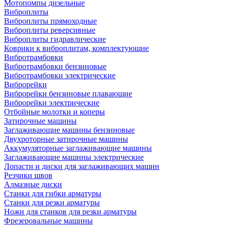
Мотопомпы дизельные
Виброплиты
Виброплиты прямоходные
Виброплиты реверсивные
Виброплиты гидравлические
Коврики к виброплитам, комплектующие
Вибротрамбовки
Вибротрамбовки бензиновые
Вибротрамбовки электрические
Виброрейки
Виброрейки бензиновые плавающие
Виброрейки электрические
Отбойные молотки и коперы
Затирочные машины
Заглаживающие машины бензиновые
Двухроторные затирочные машины
Аккумуляторные заглаживающие машины
Заглаживающие машины электрические
Лопасти и диски для заглаживающих машин
Резчики швов
Алмазные диски
Станки для гибки арматуры
Станки для резки арматуры
Ножи для станков для резки арматуры
Фрезеровальные машины