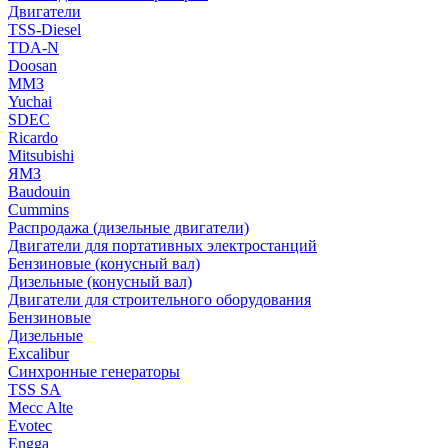
Двигатели
TSS-Diesel
TDA-N
Doosan
ММЗ
Yuchai
SDEC
Ricardo
Mitsubishi
ЯМЗ
Baudouin
Cummins
Распродажа (дизельные двигатели)
Двигатели для портативных электростанций
Бензиновые (конусный вал)
Дизельные (конусный вал)
Двигатели для строительного оборудования
Бензиновые
Дизельные
Excalibur
Синхронные генераторы
TSS SA
Mecc Alte
Evotec
Engga