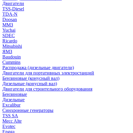
Двигатели
TSS-Diesel
TDA-N
Doosan
ММЗ
Yuchai
SDEC
Ricardo
Mitsubishi
ЯМЗ
Baudouin
Cummins
Распродажа (дизельные двигатели)
Двигатели для портативных электростанций
Бензиновые (конусный вал)
Дизельные (конусный вал)
Двигатели для строительного оборудования
Бензиновые
Дизельные
Excalibur
Синхронные генераторы
TSS SA
Mecc Alte
Evotec
Engga