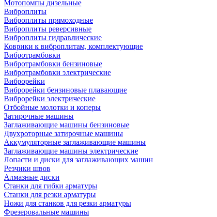
Мотопомпы дизельные
Виброплиты
Виброплиты прямоходные
Виброплиты реверсивные
Виброплиты гидравлические
Коврики к виброплитам, комплектующие
Вибротрамбовки
Вибротрамбовки бензиновые
Вибротрамбовки электрические
Виброрейки
Виброрейки бензиновые плавающие
Виброрейки электрические
Отбойные молотки и коперы
Затирочные машины
Заглаживающие машины бензиновые
Двухроторные затирочные машины
Аккумуляторные заглаживающие машины
Заглаживающие машины электрические
Лопасти и диски для заглаживающих машин
Резчики швов
Алмазные диски
Станки для гибки арматуры
Станки для резки арматуры
Ножи для станков для резки арматуры
Фрезеровальные машины