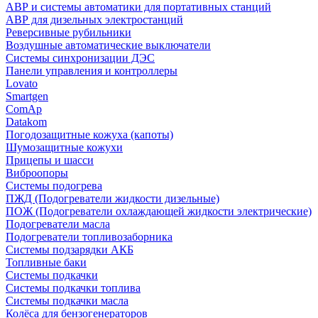
АВР и системы автоматики для портативных станций
АВР для дизельных электростанций
Реверсивные рубильники
Воздушные автоматические выключатели
Системы синхронизации ДЭС
Панели управления и контроллеры
Lovato
Smartgen
ComAp
Datakom
Погодозащитные кожуха (капоты)
Шумозащитные кожухи
Прицепы и шасси
Виброопоры
Системы подогрева
ПЖД (Подогреватели жидкости дизельные)
ПОЖ (Подогреватели охлаждающей жидкости электрические)
Подогреватели масла
Подогреватели топливозаборника
Системы подзарядки АКБ
Топливные баки
Системы подкачки
Системы подкачки топлива
Системы подкачки масла
Колёса для бензогенераторов