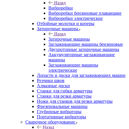
Назад
Виброрейки
Виброрейки бензиновые плавающие
Виброрейки электрические
Отбойные молотки и коперы
Затирочные машины
Назад
Затирочные машины
Заглаживающие машины бензиновые
Двухроторные затирочные машины
Аккумуляторные заглаживающие
машины
Заглаживающие машины
электрические
Лопасти и диски для заглаживающих машин
Резчики швов
Алмазные диски
Станки для гибки арматуры
Станки для резки арматуры
Ножи для станков для резки арматуры
Фрезеровальные машины
Глубинные вибраторы
Портативные вибраторы
Сварочное оборудование
Назад