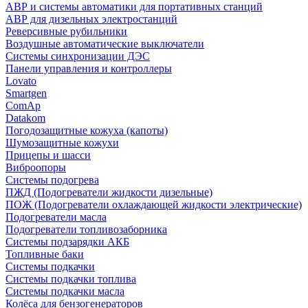
АВР и системы автоматики для портативных станций
АВР для дизельных электростанций
Реверсивные рубильники
Воздушные автоматические выключатели
Системы синхронизации ДЭС
Панели управления и контроллеры
Lovato
Smartgen
ComAp
Datakom
Погодозащитные кожуха (капоты)
Шумозащитные кожухи
Прицепы и шасси
Виброопоры
Системы подогрева
ПЖД (Подогреватели жидкости дизельные)
ПОЖ (Подогреватели охлаждающей жидкости электрические)
Подогреватели масла
Подогреватели топливозаборника
Системы подзарядки АКБ
Топливные баки
Системы подкачки
Системы подкачки топлива
Системы подкачки масла
Колёса для бензогенераторов