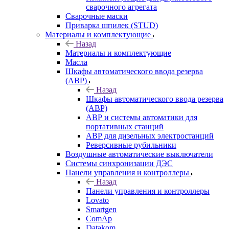
сварочного агрегата
Сварочные маски
Приварка шпилек (STUD)
Материалы и комплектующие
Назад
Материалы и комплектующие
Масла
Шкафы автоматического ввода резерва
(АВР)
Назад
Шкафы автоматического ввода резерва
(АВР)
АВР и системы автоматики для
портативных станций
АВР для дизельных электростанций
Реверсивные рубильники
Воздушные автоматические выключатели
Системы синхронизации ДЭС
Панели управления и контроллеры
Назад
Панели управления и контроллеры
Lovato
Smartgen
ComAp
Datakom