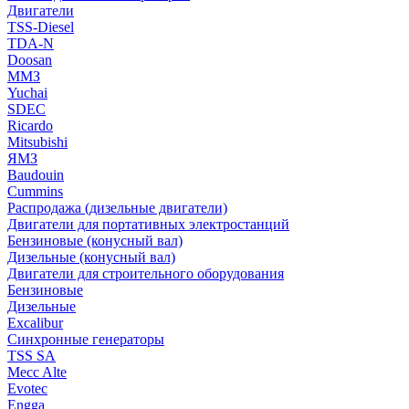
Двигатели
TSS-Diesel
TDA-N
Doosan
ММЗ
Yuchai
SDEC
Ricardo
Mitsubishi
ЯМЗ
Baudouin
Cummins
Распродажа (дизельные двигатели)
Двигатели для портативных электростанций
Бензиновые (конусный вал)
Дизельные (конусный вал)
Двигатели для строительного оборудования
Бензиновые
Дизельные
Excalibur
Синхронные генераторы
TSS SA
Mecc Alte
Evotec
Engga