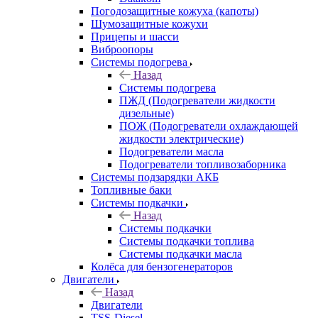
Погодозащитные кожуха (капоты)
Шумозащитные кожухи
Прицепы и шасси
Виброопоры
Системы подогрева
Назад
Системы подогрева
ПЖД (Подогреватели жидкости
дизельные)
ПОЖ (Подогреватели охлаждающей
жидкости электрические)
Подогреватели масла
Подогреватели топливозаборника
Системы подзарядки АКБ
Топливные баки
Системы подкачки
Назад
Системы подкачки
Системы подкачки топлива
Системы подкачки масла
Колёса для бензогенераторов
Двигатели
Назад
Двигатели
TSS-Diesel