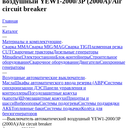
воздушный YEW1-2000/3P (2000A)/Air
circuit breaker
Главная
—
Каталог
—
Материалы и комплектующие
Сварка MMA
Сварка MIG/MAG
Сварка TIG
Плазменная резка
CUT
Сварочные тракторы
Дизельные генераторы
Mitsudiesel
Электростанции
Блок-контейнеры
Строительное
оборудование
Сварочное оборудование
Двигатели
Синхронные
генераторы
—
Воздушные автоматические выключатели
Масла
Шкафы автоматического ввода резерва (АВР)
Системы
синхронизации ДЭС
Панели управления и
контроллеры
Погодозащитные кожуха
(капоты)
Шумозащитные кожухи
Прицепы и
шасси
Виброопоры
Системы подогрева
Системы подзарядки
АКБ
Топливные баки
Системы подкачки
Колёса для
бензогенераторов
—
Выключатель автоматический воздушный YEW1-2000/3P
(2000A)/Air circuit breaker