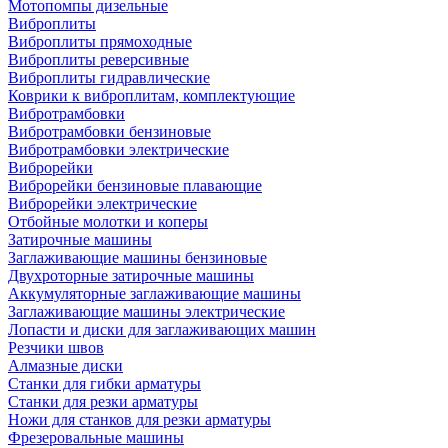
Мотопомпы дизельные
Виброплиты
Виброплиты прямоходные
Виброплиты реверсивные
Виброплиты гидравлические
Коврики к виброплитам, комплектующие
Вибротрамбовки
Вибротрамбовки бензиновые
Вибротрамбовки электрические
Виброрейки
Виброрейки бензиновые плавающие
Виброрейки электрические
Отбойные молотки и коперы
Затирочные машины
Заглаживающие машины бензиновые
Двухроторные затирочные машины
Аккумуляторные заглаживающие машины
Заглаживающие машины электрические
Лопасти и диски для заглаживающих машин
Резчики швов
Алмазные диски
Станки для гибки арматуры
Станки для резки арматуры
Ножи для станков для резки арматуры
Фрезеровальные машины