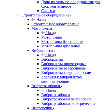
Дополнительное оборудование для
блок-контейнеров
Салазки
Строительное оборудование
Назад
Строительное оборудование
Мотопомпы
Назад
Мотопомпы
Мотопомпы бензиновые
Мотопомпы дизельные
Виброплиты
Назад
Виброплиты
Виброплиты прямоходные
Виброплиты реверсивные
Виброплиты гидравлические
Коврики к виброплитам,
комплектующие
Вибротрамбовки
Назад
Вибротрамбовки
Вибротрамбовки бензиновые
Вибротрамбовки электрические
Виброрейки