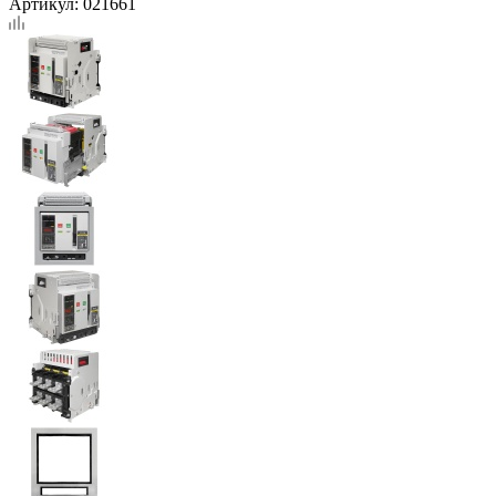
Артикул:
021661