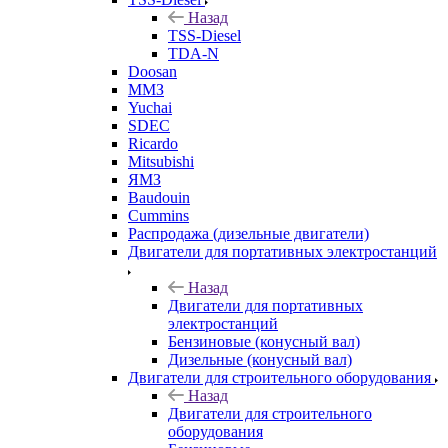
Назад
TSS-Diesel
TDA-N
Doosan
ММЗ
Yuchai
SDEC
Ricardo
Mitsubishi
ЯМЗ
Baudouin
Cummins
Распродажа (дизельные двигатели)
Двигатели для портативных электростанций
Назад
Двигатели для портативных
электростанций
Бензиновые (конусный вал)
Дизельные (конусный вал)
Двигатели для строительного оборудования
Назад
Двигатели для строительного
оборудования