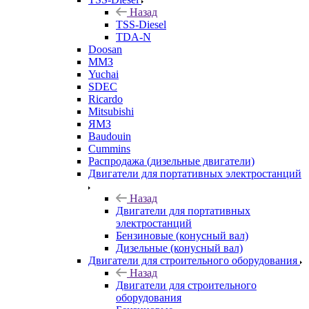
Назад
TSS-Diesel
TDA-N
Doosan
ММЗ
Yuchai
SDEC
Ricardo
Mitsubishi
ЯМЗ
Baudouin
Cummins
Распродажа (дизельные двигатели)
Двигатели для портативных электростанций
Назад
Двигатели для портативных
электростанций
Бензиновые (конусный вал)
Дизельные (конусный вал)
Двигатели для строительного оборудования
Назад
Двигатели для строительного
оборудования