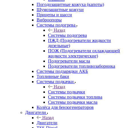
Погодозащитные кожуха (капоты)
Шумозащитные кожухи
Прицепы и шасси
Виброопоры
Системы подогрева
Назад
Системы подогрева
ПЖД (Подогреватели жидкости
дизельные)
ПОЖ (Подогреватели охлаждающей
жидкости электрические)
Подогреватели масла
Подогреватели топливозаборника
Системы подзарядки АКБ
Топливные баки
Системы подкачки
Назад
Системы подкачки
Системы подкачки топлива
Системы подкачки масла
Колёса для бензогенераторов
Двигатели
Назад
Двигатели
TSS-Diesel