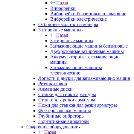
Назад
Виброрейки
Виброрейки бензиновые плавающие
Виброрейки электрические
Отбойные молотки и коперы
Затирочные машины
Назад
Затирочные машины
Заглаживающие машины бензиновые
Двухроторные затирочные машины
Аккумуляторные заглаживающие
машины
Заглаживающие машины
электрические
Лопасти и диски для заглаживающих машин
Резчики швов
Алмазные диски
Станки для гибки арматуры
Станки для резки арматуры
Ножи для станков для резки арматуры
Фрезеровальные машины
Глубинные вибраторы
Портативные вибраторы
Сварочное оборудование
Назад