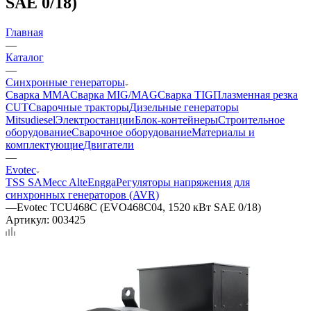
SAE 0/18)
Главная
—
Каталог
—
Синхронные генераторы
Сварка MMA
Сварка MIG/MAG
Сварка TIG
Плазменная резка
CUT
Сварочные тракторы
Дизельные генераторы
Mitsudiesel
Электростанции
Блок-контейнеры
Строительное
оборудование
Сварочное оборудование
Материалы и
комплектующие
Двигатели
—
Evotec
TSS SA
Mecc Alte
Engga
Регуляторы напряжения для
синхронных генераторов (AVR)
—
Evotec TCU468C (EVO468C04, 1520 кВт SAE 0/18)
Артикул:
003425