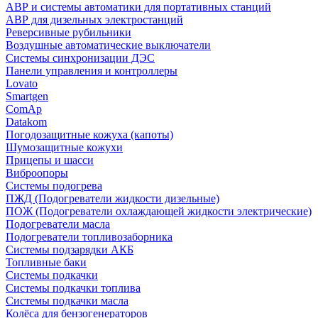
АВР и системы автоматики для портативных станций
АВР для дизельных электростанций
Реверсивные рубильники
Воздушные автоматические выключатели
Системы синхронизации ДЭС
Панели управления и контроллеры
Lovato
Smartgen
ComAp
Datakom
Погодозащитные кожуха (капоты)
Шумозащитные кожухи
Прицепы и шасси
Виброопоры
Системы подогрева
ПЖД (Подогреватели жидкости дизельные)
ПОЖ (Подогреватели охлаждающей жидкости электрические)
Подогреватели масла
Подогреватели топливозаборника
Системы подзарядки АКБ
Топливные баки
Системы подкачки
Системы подкачки топлива
Системы подкачки масла
Колёса для бензогенераторов