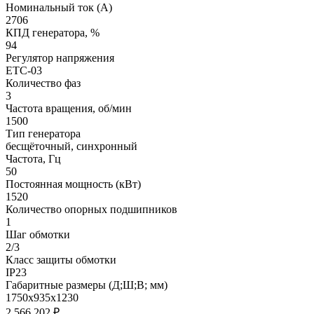
Номинальный ток (А)
2706
КПД генератора, %
94
Регулятор напряжения
ETC-03
Количество фаз
3
Частота вращения, об/мин
1500
Тип генератора
бесщёточный, синхронный
Частота, Гц
50
Постоянная мощность (кВт)
1520
Количество опорных подшипников
1
Шаг обмотки
2/3
Класс защиты обмотки
IP23
Габаритные размеры (Д;Ш;В; мм)
1750x935x1230
2 566 202
₽