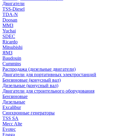
Двигатели
TSS-Diesel
TDA-N
Doosan
ММЗ
Yuchai
SDEC
Ricardo
Mitsubishi
ЯМЗ
Baudouin
Cummins
Распродажа (дизельные двигатели)
Двигатели для портативных электростанций
Бензиновые (конусный вал)
Дизельные (конусный вал)
Двигатели для строительного оборудования
Бензиновые
Дизельные
Excalibur
Синхронные генераторы
TSS SA
Mecc Alte
Evotec
Engga