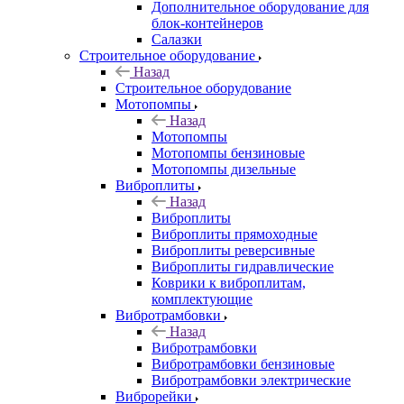
Дополнительное оборудование для
блок-контейнеров
Салазки
Строительное оборудование
Назад
Строительное оборудование
Мотопомпы
Назад
Мотопомпы
Мотопомпы бензиновые
Мотопомпы дизельные
Виброплиты
Назад
Виброплиты
Виброплиты прямоходные
Виброплиты реверсивные
Виброплиты гидравлические
Коврики к виброплитам,
комплектующие
Вибротрамбовки
Назад
Вибротрамбовки
Вибротрамбовки бензиновые
Вибротрамбовки электрические
Виброрейки