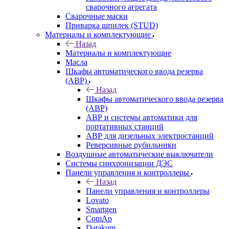
сварочного агрегата
Сварочные маски
Приварка шпилек (STUD)
Материалы и комплектующие
Назад
Материалы и комплектующие
Масла
Шкафы автоматического ввода резерва
(АВР)
Назад
Шкафы автоматического ввода резерва
(АВР)
АВР и системы автоматики для
портативных станций
АВР для дизельных электростанций
Реверсивные рубильники
Воздушные автоматические выключатели
Системы синхронизации ДЭС
Панели управления и контроллеры
Назад
Панели управления и контроллеры
Lovato
Smartgen
ComAp
Datakom