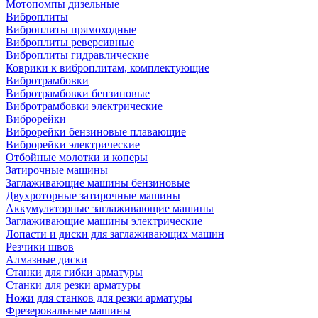
Мотопомпы дизельные
Виброплиты
Виброплиты прямоходные
Виброплиты реверсивные
Виброплиты гидравлические
Коврики к виброплитам, комплектующие
Вибротрамбовки
Вибротрамбовки бензиновые
Вибротрамбовки электрические
Виброрейки
Виброрейки бензиновые плавающие
Виброрейки электрические
Отбойные молотки и коперы
Затирочные машины
Заглаживающие машины бензиновые
Двухроторные затирочные машины
Аккумуляторные заглаживающие машины
Заглаживающие машины электрические
Лопасти и диски для заглаживающих машин
Резчики швов
Алмазные диски
Станки для гибки арматуры
Станки для резки арматуры
Ножи для станков для резки арматуры
Фрезеровальные машины