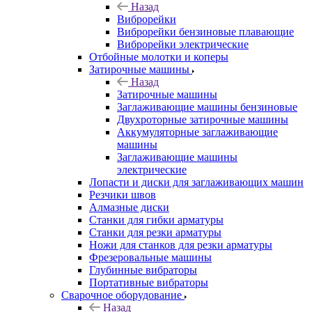
Назад
Виброрейки
Виброрейки бензиновые плавающие
Виброрейки электрические
Отбойные молотки и коперы
Затирочные машины
Назад
Затирочные машины
Заглаживающие машины бензиновые
Двухроторные затирочные машины
Аккумуляторные заглаживающие
машины
Заглаживающие машины
электрические
Лопасти и диски для заглаживающих машин
Резчики швов
Алмазные диски
Станки для гибки арматуры
Станки для резки арматуры
Ножи для станков для резки арматуры
Фрезеровальные машины
Глубинные вибраторы
Портативные вибраторы
Сварочное оборудование
Назад