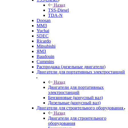
Назад
TSS-Diesel
TDA-N
Doosan
ММЗ
Yuchai
SDEC
Ricardo
Mitsubishi
ЯМЗ
Baudouin
Cummins
Распродажа (дизельные двигатели)
Двигатели для портативных электростанций
Назад
Двигатели для портативных
электростанций
Бензиновые (конусный вал)
Дизельные (конусный вал)
Двигатели для строительного оборудования
Назад
Двигатели для строительного
оборудования