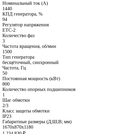
Номинальный ток (А)
1440
КПД генератора, %
94
Регулятор напряжения
ETC-2
Количество фаз
3
Частота вращения, об/мин
1500
Тип генератора
бесщёточный, синхронный
Частота, Гц
50
Постоянная мощность (кВт)
800
Количество опорных подшипников
1
Шаг обмотки
2/3
Класс защиты обмотки
IP23
Габаритные размеры (Д;Ш;В; мм)
1670x870x1180
1 234 830
₽