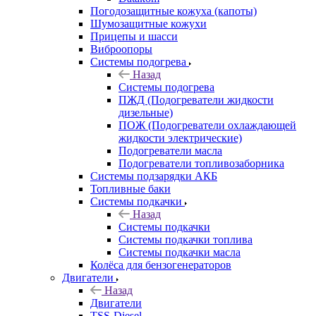
Погодозащитные кожуха (капоты)
Шумозащитные кожухи
Прицепы и шасси
Виброопоры
Системы подогрева
Назад
Системы подогрева
ПЖД (Подогреватели жидкости
дизельные)
ПОЖ (Подогреватели охлаждающей
жидкости электрические)
Подогреватели масла
Подогреватели топливозаборника
Системы подзарядки АКБ
Топливные баки
Системы подкачки
Назад
Системы подкачки
Системы подкачки топлива
Системы подкачки масла
Колёса для бензогенераторов
Двигатели
Назад
Двигатели
TSS-Diesel