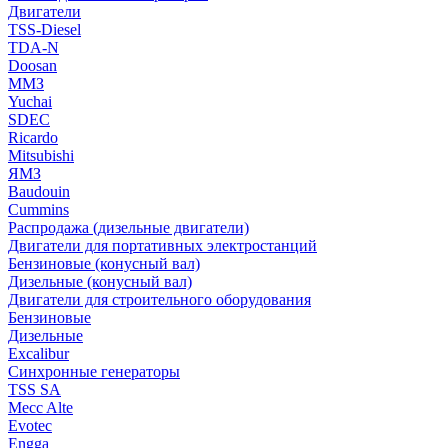
Двигатели
TSS-Diesel
TDA-N
Doosan
ММЗ
Yuchai
SDEC
Ricardo
Mitsubishi
ЯМЗ
Baudouin
Cummins
Распродажа (дизельные двигатели)
Двигатели для портативных электростанций
Бензиновые (конусный вал)
Дизельные (конусный вал)
Двигатели для строительного оборудования
Бензиновые
Дизельные
Excalibur
Синхронные генераторы
TSS SA
Mecc Alte
Evotec
Engga