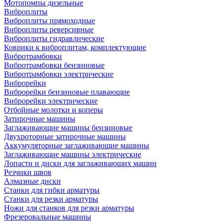
Мотопомпы дизельные
Виброплиты
Виброплиты прямоходные
Виброплиты реверсивные
Виброплиты гидравлические
Коврики к виброплитам, комплектующие
Вибротрамбовки
Вибротрамбовки бензиновые
Вибротрамбовки электрические
Виброрейки
Виброрейки бензиновые плавающие
Виброрейки электрические
Отбойные молотки и коперы
Затирочные машины
Заглаживающие машины бензиновые
Двухроторные затирочные машины
Аккумуляторные заглаживающие машины
Заглаживающие машины электрические
Лопасти и диски для заглаживающих машин
Резчики швов
Алмазные диски
Станки для гибки арматуры
Станки для резки арматуры
Ножи для станков для резки арматуры
Фрезеровальные машины