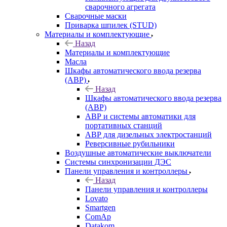
сварочного агрегата
Сварочные маски
Приварка шпилек (STUD)
Материалы и комплектующие
Назад
Материалы и комплектующие
Масла
Шкафы автоматического ввода резерва
(АВР)
Назад
Шкафы автоматического ввода резерва
(АВР)
АВР и системы автоматики для
портативных станций
АВР для дизельных электростанций
Реверсивные рубильники
Воздушные автоматические выключатели
Системы синхронизации ДЭС
Панели управления и контроллеры
Назад
Панели управления и контроллеры
Lovato
Smartgen
ComAp
Datakom