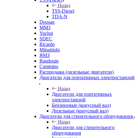
Назад
TSS-Diesel
TDA-N
Doosan
ММЗ
Yuchai
SDEC
Ricardo
Mitsubishi
ЯМЗ
Baudouin
Cummins
Распродажа (дизельные двигатели)
Двигатели для портативных электростанций
Назад
Двигатели для портативных
электростанций
Бензиновые (конусный вал)
Дизельные (конусный вал)
Двигатели для строительного оборудования
Назад
Двигатели для строительного
оборудования