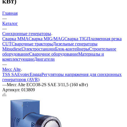
кВт)
Главная
—
Каталог
—
Синхронные генераторы
Сварка MMA
Сварка MIG/MAG
Сварка TIG
Плазменная резка
CUT
Сварочные тракторы
Дизельные генераторы
Mitsudiesel
Электростанции
Блок-контейнеры
Строительное
оборудование
Сварочное оборудование
Материалы и
комплектующие
Двигатели
—
Mecc Alte
TSS SA
Evotec
Engga
Регуляторы напряжения для синхронных
генераторов (AVR)
—
Mecc Alte ECO38-2S SAE 3/11,5 (160 кВт)
Артикул:
013809