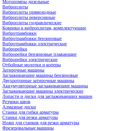
Мотопомпы дизельные
Виброплиты
Виброплиты прямоходные
Виброплиты реверсивные
Виброплиты гидравлические
Коврики к виброплитам, комплектующие
Вибротрамбовки
Вибротрамбовки бензиновые
Вибротрамбовки электрические
Виброрейки
Виброрейки бензиновые плавающие
Виброрейки электрические
Отбойные молотки и коперы
Затирочные машины
Заглаживающие машины бензиновые
Двухроторные затирочные машины
Аккумуляторные заглаживающие машины
Заглаживающие машины электрические
Лопасти и диски для заглаживающих машин
Резчики швов
Алмазные диски
Станки для гибки арматуры
Станки для резки арматуры
Ножи для станков для резки арматуры
Фрезеровальные машины