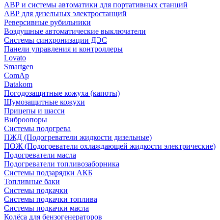
АВР и системы автоматики для портативных станций
АВР для дизельных электростанций
Реверсивные рубильники
Воздушные автоматические выключатели
Системы синхронизации ДЭС
Панели управления и контроллеры
Lovato
Smartgen
ComAp
Datakom
Погодозащитные кожуха (капоты)
Шумозащитные кожухи
Прицепы и шасси
Виброопоры
Системы подогрева
ПЖД (Подогреватели жидкости дизельные)
ПОЖ (Подогреватели охлаждающей жидкости электрические)
Подогреватели масла
Подогреватели топливозаборника
Системы подзарядки АКБ
Топливные баки
Системы подкачки
Системы подкачки топлива
Системы подкачки масла
Колёса для бензогенераторов