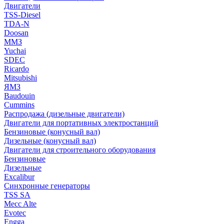
Двигатели
TSS-Diesel
TDA-N
Doosan
ММЗ
Yuchai
SDEC
Ricardo
Mitsubishi
ЯМЗ
Baudouin
Cummins
Распродажа (дизельные двигатели)
Двигатели для портативных электростанций
Бензиновые (конусный вал)
Дизельные (конусный вал)
Двигатели для строительного оборудования
Бензиновые
Дизельные
Excalibur
Синхронные генераторы
TSS SA
Mecc Alte
Evotec
Engga