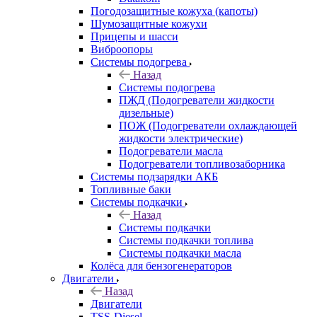
Погодозащитные кожуха (капоты)
Шумозащитные кожухи
Прицепы и шасси
Виброопоры
Системы подогрева
Назад
Системы подогрева
ПЖД (Подогреватели жидкости
дизельные)
ПОЖ (Подогреватели охлаждающей
жидкости электрические)
Подогреватели масла
Подогреватели топливозаборника
Системы подзарядки АКБ
Топливные баки
Системы подкачки
Назад
Системы подкачки
Системы подкачки топлива
Системы подкачки масла
Колёса для бензогенераторов
Двигатели
Назад
Двигатели
TSS-Diesel