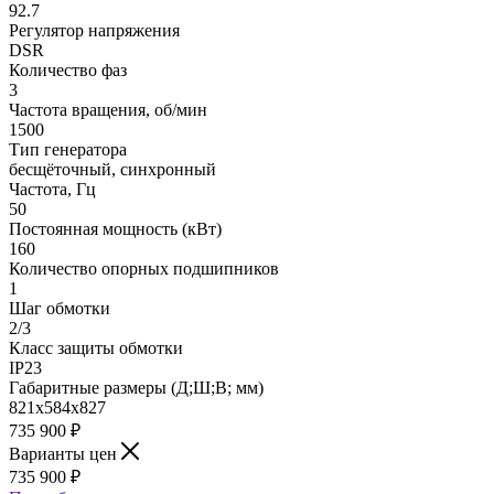
92.7
Регулятор напряжения
DSR
Количество фаз
3
Частота вращения, об/мин
1500
Тип генератора
бесщёточный, синхронный
Частота, Гц
50
Постоянная мощность (кВт)
160
Количество опорных подшипников
1
Шаг обмотки
2/3
Класс защиты обмотки
IP23
Габаритные размеры (Д;Ш;В; мм)
821х584х827
735 900
₽
Варианты цен
735 900
₽