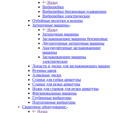
Назад
Виброрейки
Виброрейки бензиновые плавающие
Виброрейки электрические
Отбойные молотки и коперы
Затирочные машины
Назад
Затирочные машины
Заглаживающие машины бензиновые
Двухроторные затирочные машины
Аккумуляторные заглаживающие
машины
Заглаживающие машины
электрические
Лопасти и диски для заглаживающих машин
Резчики швов
Алмазные диски
Станки для гибки арматуры
Станки для резки арматуры
Ножи для станков для резки арматуры
Фрезеровальные машины
Глубинные вибраторы
Портативные вибраторы
Сварочное оборудование
Назад