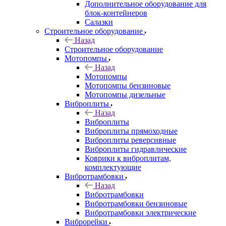
Дополнительное оборудование для
блок-контейнеров
Салазки
Строительное оборудование
Назад
Строительное оборудование
Мотопомпы
Назад
Мотопомпы
Мотопомпы бензиновые
Мотопомпы дизельные
Виброплиты
Назад
Виброплиты
Виброплиты прямоходные
Виброплиты реверсивные
Виброплиты гидравлические
Коврики к виброплитам,
комплектующие
Вибротрамбовки
Назад
Вибротрамбовки
Вибротрамбовки бензиновые
Вибротрамбовки электрические
Виброрейки