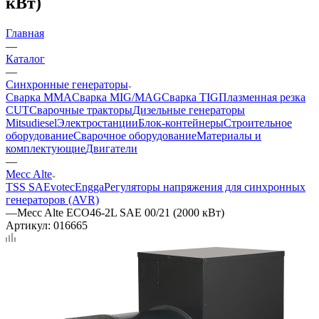
кВт)
Главная
—
Каталог
—
Синхронные генераторы
Сварка MMA
Сварка MIG/MAG
Сварка TIG
Плазменная резка
CUT
Сварочные тракторы
Дизельные генераторы
Mitsudiesel
Электростанции
Блок-контейнеры
Строительное
оборудование
Сварочное оборудование
Материалы и
комплектующие
Двигатели
—
Mecc Alte
TSS SA
Evotec
Engga
Регуляторы напряжения для синхронных
генераторов (AVR)
—
Mecc Alte ECO46-2L SAE 00/21 (2000 кВт)
Артикул:
016665