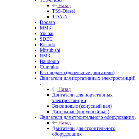
Назад
TSS-Diesel
TDA-N
Doosan
ММЗ
Yuchai
SDEC
Ricardo
Mitsubishi
ЯМЗ
Baudouin
Cummins
Распродажа (дизельные двигатели)
Двигатели для портативных электростанций
Назад
Двигатели для портативных
электростанций
Бензиновые (конусный вал)
Дизельные (конусный вал)
Двигатели для строительного оборудования
Назад
Двигатели для строительного
оборудования