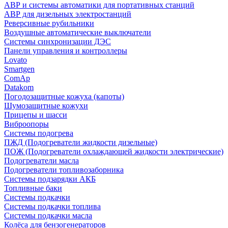
АВР и системы автоматики для портативных станций
АВР для дизельных электростанций
Реверсивные рубильники
Воздушные автоматические выключатели
Системы синхронизации ДЭС
Панели управления и контроллеры
Lovato
Smartgen
ComAp
Datakom
Погодозащитные кожуха (капоты)
Шумозащитные кожухи
Прицепы и шасси
Виброопоры
Системы подогрева
ПЖД (Подогреватели жидкости дизельные)
ПОЖ (Подогреватели охлаждающей жидкости электрические)
Подогреватели масла
Подогреватели топливозаборника
Системы подзарядки АКБ
Топливные баки
Системы подкачки
Системы подкачки топлива
Системы подкачки масла
Колёса для бензогенераторов