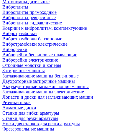
Мотопомпы дизельные
Виброплиты
Виброплиты прямоходные
Виброплиты реверсивные
Виброплиты гидравлические
Коврики к виброплитам, комплектующие
Вибротрамбовки
Вибротрамбовки бензиновые
Вибротрамбовки электрические
Виброрейки
Виброрейки бензиновые плавающие
Виброрейки электрические
Отбойные молотки и коперы
Затирочные машины
Заглаживающие машины бензиновые
Двухроторные затирочные машины
Аккумуляторные заглаживающие машины
Заглаживающие машины электрические
Лопасти и диски для заглаживающих машин
Резчики швов
Алмазные диски
Станки для гибки арматуры
Станки для резки арматуры
Ножи для станков для резки арматуры
Фрезеровальные машины