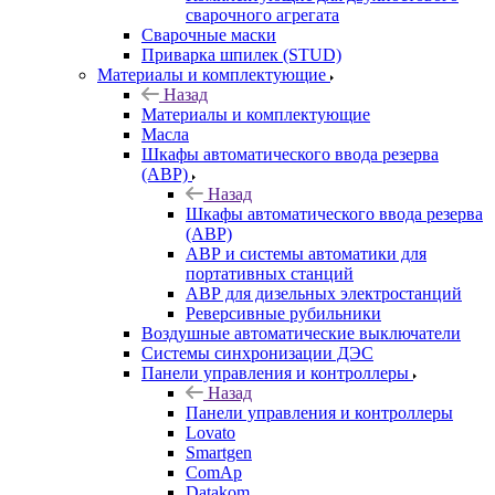
сварочного агрегата
Сварочные маски
Приварка шпилек (STUD)
Материалы и комплектующие
Назад
Материалы и комплектующие
Масла
Шкафы автоматического ввода резерва
(АВР)
Назад
Шкафы автоматического ввода резерва
(АВР)
АВР и системы автоматики для
портативных станций
АВР для дизельных электростанций
Реверсивные рубильники
Воздушные автоматические выключатели
Системы синхронизации ДЭС
Панели управления и контроллеры
Назад
Панели управления и контроллеры
Lovato
Smartgen
ComAp
Datakom