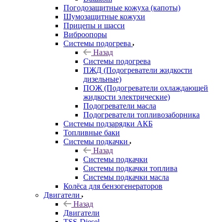
Погодозащитные кожуха (капоты)
Шумозащитные кожухи
Прицепы и шасси
Виброопоры
Системы подогрева
Назад
Системы подогрева
ПЖД (Подогреватели жидкости
дизельные)
ПОЖ (Подогреватели охлаждающей
жидкости электрические)
Подогреватели масла
Подогреватели топливозаборника
Системы подзарядки АКБ
Топливные баки
Системы подкачки
Назад
Системы подкачки
Системы подкачки топлива
Системы подкачки масла
Колёса для бензогенераторов
Двигатели
Назад
Двигатели
TSS-Diesel