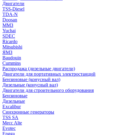
Двигатели
TSS-Diesel
TDA-N
Doosan
ММЗ
Yuchai
SDEC
Ricardo
Mitsubishi
ЯМЗ
Baudouin
Cummins
Распродажа (дизельные двигатели)
Двигатели для портативных электростанций
Бензиновые (конусный вал)
Дизельные (конусный вал)
Двигатели для строительного оборудования
Бензиновые
Дизельные
Excalibur
Синхронные генераторы
TSS SA
Mecc Alte
Evotec
Engga