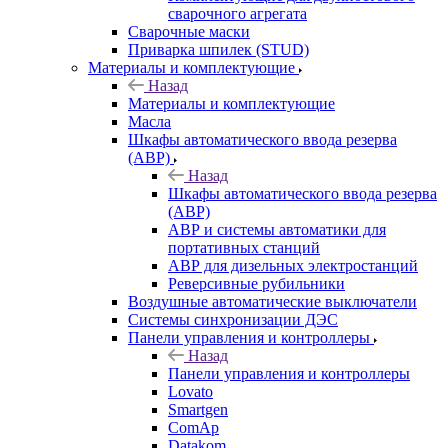
сварочного агрегата
Сварочные маски
Приварка шпилек (STUD)
Материалы и комплектующие
Назад
Материалы и комплектующие
Масла
Шкафы автоматического ввода резерва
(АВР)
Назад
Шкафы автоматического ввода резерва
(АВР)
АВР и системы автоматики для
портативных станций
АВР для дизельных электростанций
Реверсивные рубильники
Воздушные автоматические выключатели
Системы синхронизации ДЭС
Панели управления и контроллеры
Назад
Панели управления и контроллеры
Lovato
Smartgen
ComAp
Datakom