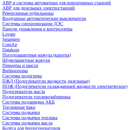
АВР и системы автоматики для портативных станций
АВР для дизельных электростанций
Реверсивные рубильники
Воздушные автоматические выключатели
Системы синхронизации ДЭС
Панели управления и контроллеры
Lovato
Smartgen
ComAp
Datakom
Погодозащитные кожуха (капоты)
Шумозащитные кожухи
Прицепы и шасси
Виброопоры
Системы подогрева
ПЖД (Подогреватели жидкости дизельные)
ПОЖ (Подогреватели охлаждающей жидкости электрические)
Подогреватели масла
Подогреватели топливозаборника
Системы подзарядки АКБ
Топливные баки
Системы подкачки
Системы подкачки топлива
Системы подкачки масла
Колёса для бензогенераторов