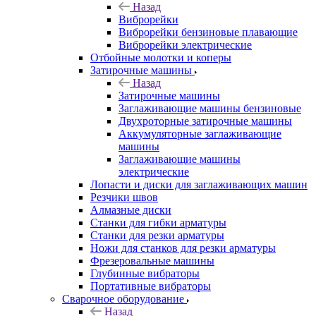
Назад
Виброрейки
Виброрейки бензиновые плавающие
Виброрейки электрические
Отбойные молотки и коперы
Затирочные машины
Назад
Затирочные машины
Заглаживающие машины бензиновые
Двухроторные затирочные машины
Аккумуляторные заглаживающие
машины
Заглаживающие машины
электрические
Лопасти и диски для заглаживающих машин
Резчики швов
Алмазные диски
Станки для гибки арматуры
Станки для резки арматуры
Ножи для станков для резки арматуры
Фрезеровальные машины
Глубинные вибраторы
Портативные вибраторы
Сварочное оборудование
Назад