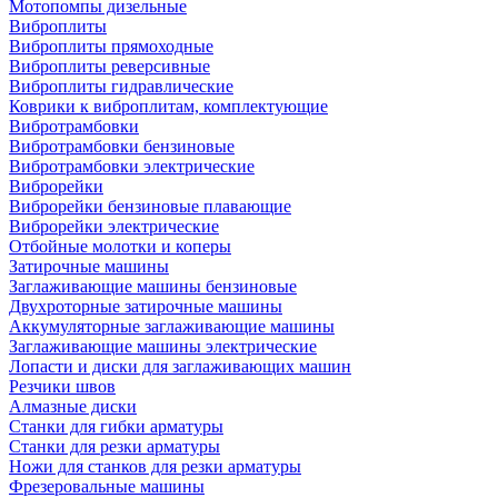
Мотопомпы дизельные
Виброплиты
Виброплиты прямоходные
Виброплиты реверсивные
Виброплиты гидравлические
Коврики к виброплитам, комплектующие
Вибротрамбовки
Вибротрамбовки бензиновые
Вибротрамбовки электрические
Виброрейки
Виброрейки бензиновые плавающие
Виброрейки электрические
Отбойные молотки и коперы
Затирочные машины
Заглаживающие машины бензиновые
Двухроторные затирочные машины
Аккумуляторные заглаживающие машины
Заглаживающие машины электрические
Лопасти и диски для заглаживающих машин
Резчики швов
Алмазные диски
Станки для гибки арматуры
Станки для резки арматуры
Ножи для станков для резки арматуры
Фрезеровальные машины