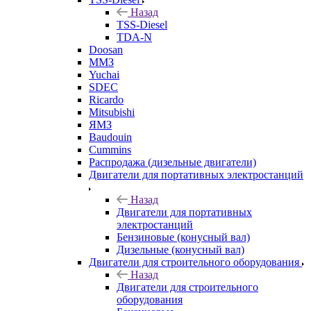
Назад
TSS-Diesel
TDA-N
Doosan
ММЗ
Yuchai
SDEC
Ricardo
Mitsubishi
ЯМЗ
Baudouin
Cummins
Распродажа (дизельные двигатели)
Двигатели для портативных электростанций
Назад
Двигатели для портативных
электростанций
Бензиновые (конусный вал)
Дизельные (конусный вал)
Двигатели для строительного оборудования
Назад
Двигатели для строительного
оборудования