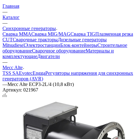
Главная
—
Каталог
—
Синхронные генераторы
Сварка MMA
Сварка MIG/MAG
Сварка TIG
Плазменная резка
CUT
Сварочные тракторы
Дизельные генераторы
Mitsudiesel
Электростанции
Блок-контейнеры
Строительное
оборудование
Сварочное оборудование
Материалы и
комплектующие
Двигатели
—
Mecc Alte
TSS SA
Evotec
Engga
Регуляторы напряжения для синхронных
генераторов (AVR)
—
Mecc Alte ECP3-2L/4 (10,8 кВт)
Артикул:
021967