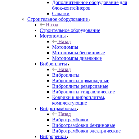
Дополнительное оборудование для
блок-контейнеров
Салазки
Строительное оборудование
Назад
Строительное оборудование
Мотопомпы
Назад
Мотопомпы
Мотопомпы бензиновые
Мотопомпы дизельные
Виброплиты
Назад
Виброплиты
Виброплиты прямоходные
Виброплиты реверсивные
Виброплиты гидравлические
Коврики к виброплитам,
комплектующие
Вибротрамбовки
Назад
Вибротрамбовки
Вибротрамбовки бензиновые
Вибротрамбовки электрические
Виброрейки