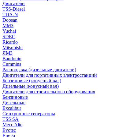
Двигатели
TSS-Diesel
TDA-N
Doosan
ММЗ
Yuchai
SDEC
Ricardo
Mitsubishi
ЯМЗ
Baudouin
Cummins
Распродажа (дизельные двигатели)
Двигатели для портативных электростанций
Бензиновые (конусный вал)
Дизельные (конусный вал)
Двигатели для строительного оборудования
Бензиновые
Дизельные
Excalibur
Синхронные генераторы
TSS SA
Mecc Alte
Evotec
Engga