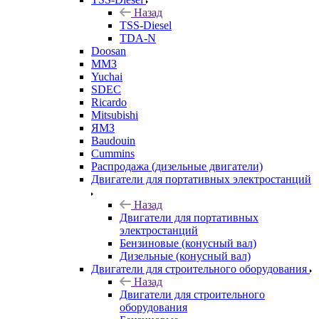
Назад
TSS-Diesel
TDA-N
Doosan
ММЗ
Yuchai
SDEC
Ricardo
Mitsubishi
ЯМЗ
Baudouin
Cummins
Распродажа (дизельные двигатели)
Двигатели для портативных электростанций
Назад
Двигатели для портативных
электростанций
Бензиновые (конусный вал)
Дизельные (конусный вал)
Двигатели для строительного оборудования
Назад
Двигатели для строительного
оборудования