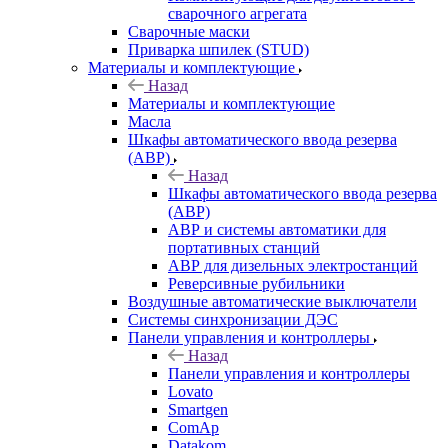
сварочного агрегата
Сварочные маски
Приварка шпилек (STUD)
Материалы и комплектующие
Назад
Материалы и комплектующие
Масла
Шкафы автоматического ввода резерва
(АВР)
Назад
Шкафы автоматического ввода резерва
(АВР)
АВР и системы автоматики для
портативных станций
АВР для дизельных электростанций
Реверсивные рубильники
Воздушные автоматические выключатели
Системы синхронизации ДЭС
Панели управления и контроллеры
Назад
Панели управления и контроллеры
Lovato
Smartgen
ComAp
Datakom