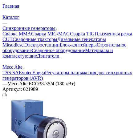
Главная
—
Каталог
—
Синхронные генераторы
Сварка MMA
Сварка MIG/MAG
Сварка TIG
Плазменная резка
CUT
Сварочные тракторы
Дизельные генераторы
Mitsudiesel
Электростанции
Блок-контейнеры
Строительное
оборудование
Сварочное оборудование
Материалы и
комплектующие
Двигатели
—
Mecc Alte
TSS SA
Evotec
Engga
Регуляторы напряжения для синхронных
генераторов (AVR)
—
Mecc Alte ECO38-3S/4 (180 кВт)
Артикул:
021989