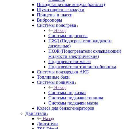
Погодозащитные кожуха (капоты)
Шумозащитные кожухи
Прицепы и шасси
Виброопоры
Системы подогрева
Назад
Системы подогрева
ПЖД (Подогреватели жидкости
дизельные)
ПОЖ (Подогреватели охлаждающей
жидкости электрические)
Подогреватели масла
Подогреватели топливозаборника
Системы подзарядки АКБ
Топливные баки
Системы подкачки
Назад
Системы подкачки
Системы подкачки топлива
Системы подкачки масла
Колёса для бензогенераторов
Двигатели
Назад
Двигатели
TSS-Diesel