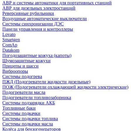
АВР и системы автоматики для портативных станций
АВР для дизельных электростанций
Реверсивные рубильники
Воздушные автоматические выключатели
Системы синхронизации ДЭС
Панели управления и контроллеры
Lovato
Smartgen
ComAp
Datakom
Погодозащитные кожуха (капоты)
Шумозащитные кожухи
Прицепы и шасси
Виброопоры
Системы подогрева
ПЖД (Подогреватели жидкости дизельные)
ПОЖ (Подогреватели охлаждающей жидкости электрические)
Подогреватели масла
Подогреватели топливозаборника
Системы подзарядки АКБ
Топливные баки
Системы подкачки
Системы подкачки топлива
Системы подкачки масла
Колёса для бензогенераторов