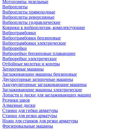
Мотопомпы дизельные
Виброплиты
Виброплиты прямоходные
Виброплиты реверсивные
Виброплиты гидравлические
Коврики к виброплитам, комплектующие
Вибротрамбовки
Вибротрамбовки бензиновые
Вибротрамбовки электрические
Виброрейки
Виброрейки бензиновые плавающие
Виброрейки электрические
Отбойные молотки и коперы
Затирочные машины
Заглаживающие машины бензиновые
Двухроторные затирочные машины
Аккумуляторные заглаживающие машины
Заглаживающие машины электрические
Лопасти и диски для заглаживающих машин
Резчики швов
Алмазные диски
Станки для гибки арматуры
Станки для резки арматуры
Ножи для станков для резки арматуры
Фрезеровальные машины