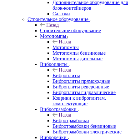
Дополнительное оборудование для
блок-контейнеров
Салазки
Строительное оборудование
Назад
Строительное оборудование
Мотопомпы
Назад
Мотопомпы
Мотопомпы бензиновые
Мотопомпы дизельные
Виброплиты
Назад
Виброплиты
Виброплиты прямоходные
Виброплиты реверсивные
Виброплиты гидравлические
Коврики к виброплитам,
комплектующие
Вибротрамбовки
Назад
Вибротрамбовки
Вибротрамбовки бензиновые
Вибротрамбовки электрические
Виброрейки