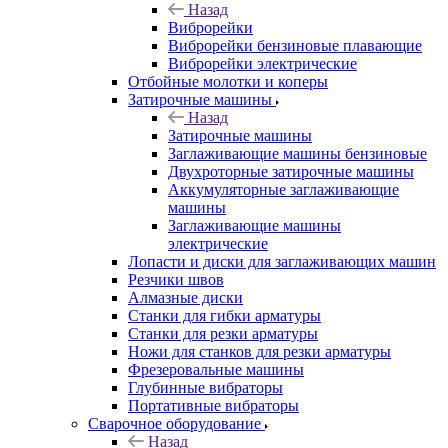
Назад
Виброрейки
Виброрейки бензиновые плавающие
Виброрейки электрические
Отбойные молотки и коперы
Затирочные машины
Назад
Затирочные машины
Заглаживающие машины бензиновые
Двухроторные затирочные машины
Аккумуляторные заглаживающие
машины
Заглаживающие машины
электрические
Лопасти и диски для заглаживающих машин
Резчики швов
Алмазные диски
Станки для гибки арматуры
Станки для резки арматуры
Ножи для станков для резки арматуры
Фрезеровальные машины
Глубинные вибраторы
Портативные вибраторы
Сварочное оборудование
Назад