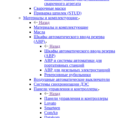
сварочного агрегата
Сварочные маски
Приварка шпилек (STUD)
Материалы и комплектующие
Назад
Материалы и комплектующие
Масла
Шкафы автоматического ввода резерва
(АВР)
Назад
Шкафы автоматического ввода резерва
(АВР)
АВР и системы автоматики для
портативных станций
АВР для дизельных электростанций
Реверсивные рубильники
Воздушные автоматические выключатели
Системы синхронизации ДЭС
Панели управления и контроллеры
Назад
Панели управления и контроллеры
Lovato
Smartgen
ComAp
Datakom