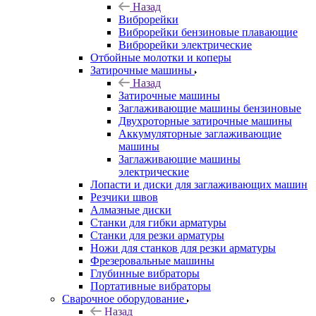
Назад
Виброрейки
Виброрейки бензиновые плавающие
Виброрейки электрические
Отбойные молотки и коперы
Затирочные машины
Назад
Затирочные машины
Заглаживающие машины бензиновые
Двухроторные затирочные машины
Аккумуляторные заглаживающие
машины
Заглаживающие машины
электрические
Лопасти и диски для заглаживающих машин
Резчики швов
Алмазные диски
Станки для гибки арматуры
Станки для резки арматуры
Ножи для станков для резки арматуры
Фрезеровальные машины
Глубинные вибраторы
Портативные вибраторы
Сварочное оборудование
Назад