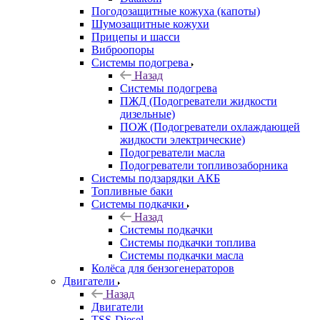
Погодозащитные кожуха (капоты)
Шумозащитные кожухи
Прицепы и шасси
Виброопоры
Системы подогрева
Назад
Системы подогрева
ПЖД (Подогреватели жидкости
дизельные)
ПОЖ (Подогреватели охлаждающей
жидкости электрические)
Подогреватели масла
Подогреватели топливозаборника
Системы подзарядки АКБ
Топливные баки
Системы подкачки
Назад
Системы подкачки
Системы подкачки топлива
Системы подкачки масла
Колёса для бензогенераторов
Двигатели
Назад
Двигатели
TSS-Diesel