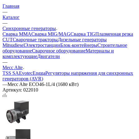
Главная
—
Каталог
—
Синхронные генераторы
Сварка MMA
Сварка MIG/MAG
Сварка TIG
Плазменная резка
CUT
Сварочные тракторы
Дизельные генераторы
Mitsudiesel
Электростанции
Блок-контейнеры
Строительное
оборудование
Сварочное оборудование
Материалы и
комплектующие
Двигатели
—
Mecc Alte
TSS SA
Evotec
Engga
Регуляторы напряжения для синхронных
генераторов (AVR)
—
Mecc Alte ECO46-1L/4 (1680 кВт)
Артикул:
022010