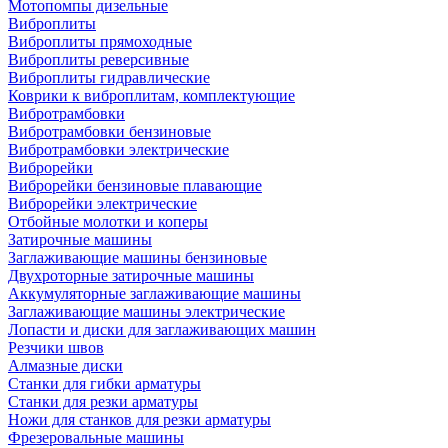
Мотопомпы дизельные
Виброплиты
Виброплиты прямоходные
Виброплиты реверсивные
Виброплиты гидравлические
Коврики к виброплитам, комплектующие
Вибротрамбовки
Вибротрамбовки бензиновые
Вибротрамбовки электрические
Виброрейки
Виброрейки бензиновые плавающие
Виброрейки электрические
Отбойные молотки и коперы
Затирочные машины
Заглаживающие машины бензиновые
Двухроторные затирочные машины
Аккумуляторные заглаживающие машины
Заглаживающие машины электрические
Лопасти и диски для заглаживающих машин
Резчики швов
Алмазные диски
Станки для гибки арматуры
Станки для резки арматуры
Ножи для станков для резки арматуры
Фрезеровальные машины