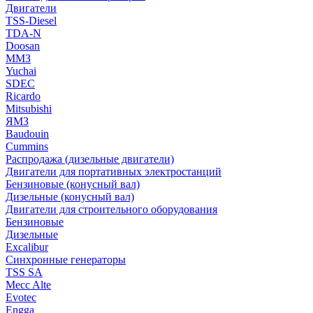
Двигатели
TSS-Diesel
TDA-N
Doosan
ММЗ
Yuchai
SDEC
Ricardo
Mitsubishi
ЯМЗ
Baudouin
Cummins
Распродажа (дизельные двигатели)
Двигатели для портативных электростанций
Бензиновые (конусный вал)
Дизельные (конусный вал)
Двигатели для строительного оборудования
Бензиновые
Дизельные
Excalibur
Синхронные генераторы
TSS SA
Mecc Alte
Evotec
Engga