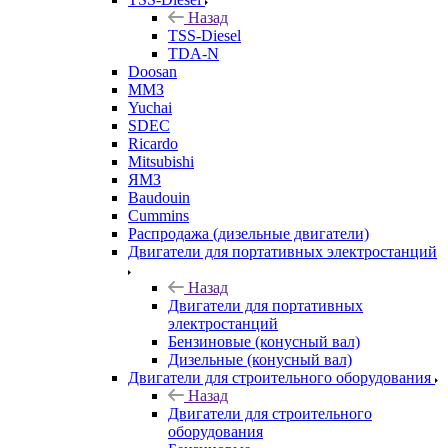
Назад
TSS-Diesel
TDA-N
Doosan
ММЗ
Yuchai
SDEC
Ricardo
Mitsubishi
ЯМЗ
Baudouin
Cummins
Распродажа (дизельные двигатели)
Двигатели для портативных электростанций
Назад
Двигатели для портативных
электростанций
Бензиновые (конусный вал)
Дизельные (конусный вал)
Двигатели для строительного оборудования
Назад
Двигатели для строительного
оборудования