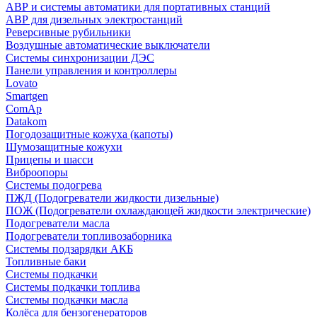
АВР и системы автоматики для портативных станций
АВР для дизельных электростанций
Реверсивные рубильники
Воздушные автоматические выключатели
Системы синхронизации ДЭС
Панели управления и контроллеры
Lovato
Smartgen
ComAp
Datakom
Погодозащитные кожуха (капоты)
Шумозащитные кожухи
Прицепы и шасси
Виброопоры
Системы подогрева
ПЖД (Подогреватели жидкости дизельные)
ПОЖ (Подогреватели охлаждающей жидкости электрические)
Подогреватели масла
Подогреватели топливозаборника
Системы подзарядки АКБ
Топливные баки
Системы подкачки
Системы подкачки топлива
Системы подкачки масла
Колёса для бензогенераторов