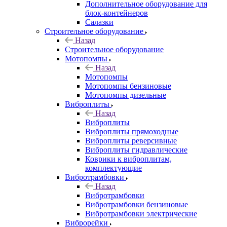
Дополнительное оборудование для
блок-контейнеров
Салазки
Строительное оборудование
Назад
Строительное оборудование
Мотопомпы
Назад
Мотопомпы
Мотопомпы бензиновые
Мотопомпы дизельные
Виброплиты
Назад
Виброплиты
Виброплиты прямоходные
Виброплиты реверсивные
Виброплиты гидравлические
Коврики к виброплитам,
комплектующие
Вибротрамбовки
Назад
Вибротрамбовки
Вибротрамбовки бензиновые
Вибротрамбовки электрические
Виброрейки