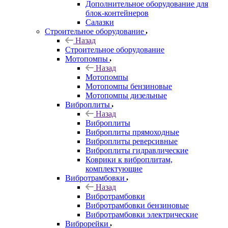
Дополнительное оборудование для
блок-контейнеров
Салазки
Строительное оборудование
Назад
Строительное оборудование
Мотопомпы
Назад
Мотопомпы
Мотопомпы бензиновые
Мотопомпы дизельные
Виброплиты
Назад
Виброплиты
Виброплиты прямоходные
Виброплиты реверсивные
Виброплиты гидравлические
Коврики к виброплитам,
комплектующие
Вибротрамбовки
Назад
Вибротрамбовки
Вибротрамбовки бензиновые
Вибротрамбовки электрические
Виброрейки