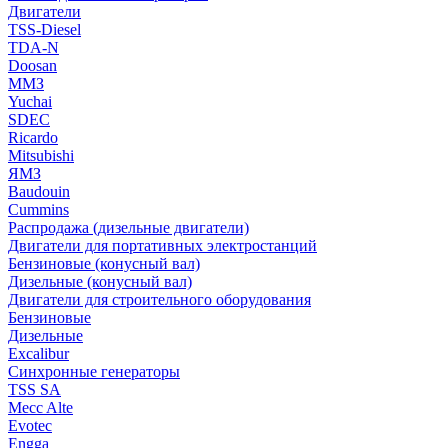
Двигатели
TSS-Diesel
TDA-N
Doosan
ММЗ
Yuchai
SDEC
Ricardo
Mitsubishi
ЯМЗ
Baudouin
Cummins
Распродажа (дизельные двигатели)
Двигатели для портативных электростанций
Бензиновые (конусный вал)
Дизельные (конусный вал)
Двигатели для строительного оборудования
Бензиновые
Дизельные
Excalibur
Синхронные генераторы
TSS SA
Mecc Alte
Evotec
Engga