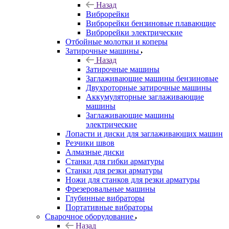
Назад
Виброрейки
Виброрейки бензиновые плавающие
Виброрейки электрические
Отбойные молотки и коперы
Затирочные машины
Назад
Затирочные машины
Заглаживающие машины бензиновые
Двухроторные затирочные машины
Аккумуляторные заглаживающие
машины
Заглаживающие машины
электрические
Лопасти и диски для заглаживающих машин
Резчики швов
Алмазные диски
Станки для гибки арматуры
Станки для резки арматуры
Ножи для станков для резки арматуры
Фрезеровальные машины
Глубинные вибраторы
Портативные вибраторы
Сварочное оборудование
Назад