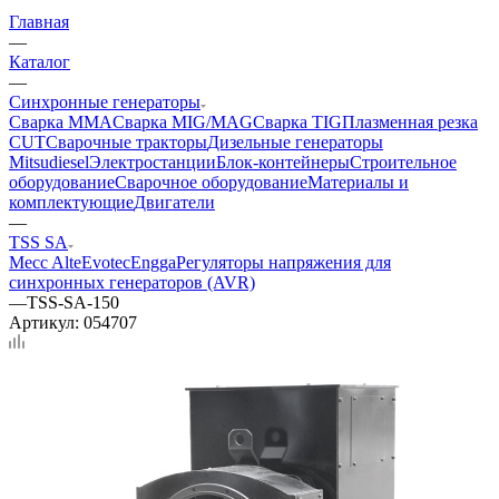
Главная
—
Каталог
—
Синхронные генераторы
Сварка MMA
Сварка MIG/MAG
Сварка TIG
Плазменная резка
CUT
Сварочные тракторы
Дизельные генераторы
Mitsudiesel
Электростанции
Блок-контейнеры
Строительное
оборудование
Сварочное оборудование
Материалы и
комплектующие
Двигатели
—
TSS SA
Mecc Alte
Evotec
Engga
Регуляторы напряжения для
синхронных генераторов (AVR)
—
TSS-SA-150
Артикул:
054707