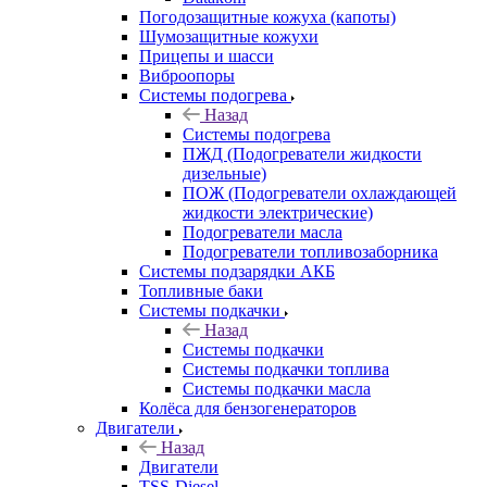
Погодозащитные кожуха (капоты)
Шумозащитные кожухи
Прицепы и шасси
Виброопоры
Системы подогрева
Назад
Системы подогрева
ПЖД (Подогреватели жидкости
дизельные)
ПОЖ (Подогреватели охлаждающей
жидкости электрические)
Подогреватели масла
Подогреватели топливозаборника
Системы подзарядки АКБ
Топливные баки
Системы подкачки
Назад
Системы подкачки
Системы подкачки топлива
Системы подкачки масла
Колёса для бензогенераторов
Двигатели
Назад
Двигатели
TSS-Diesel