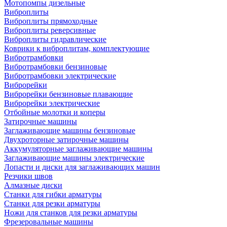
Мотопомпы дизельные
Виброплиты
Виброплиты прямоходные
Виброплиты реверсивные
Виброплиты гидравлические
Коврики к виброплитам, комплектующие
Вибротрамбовки
Вибротрамбовки бензиновые
Вибротрамбовки электрические
Виброрейки
Виброрейки бензиновые плавающие
Виброрейки электрические
Отбойные молотки и коперы
Затирочные машины
Заглаживающие машины бензиновые
Двухроторные затирочные машины
Аккумуляторные заглаживающие машины
Заглаживающие машины электрические
Лопасти и диски для заглаживающих машин
Резчики швов
Алмазные диски
Станки для гибки арматуры
Станки для резки арматуры
Ножи для станков для резки арматуры
Фрезеровальные машины