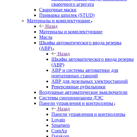
сварочного агрегата
Сварочные маски
Приварка шпилек (STUD)
Материалы и комплектующие
Назад
Материалы и комплектующие
Масла
Шкафы автоматического ввода резерва
(АВР)
Назад
Шкафы автоматического ввода резерва
(АВР)
АВР и системы автоматики для
портативных станций
АВР для дизельных электростанций
Реверсивные рубильники
Воздушные автоматические выключатели
Системы синхронизации ДЭС
Панели управления и контроллеры
Назад
Панели управления и контроллеры
Lovato
Smartgen
ComAp
Datakom