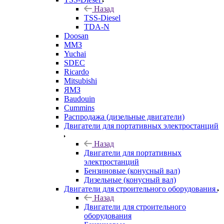
Назад
TSS-Diesel
TDA-N
Doosan
ММЗ
Yuchai
SDEC
Ricardo
Mitsubishi
ЯМЗ
Baudouin
Cummins
Распродажа (дизельные двигатели)
Двигатели для портативных электростанций
Назад
Двигатели для портативных
электростанций
Бензиновые (конусный вал)
Дизельные (конусный вал)
Двигатели для строительного оборудования
Назад
Двигатели для строительного
оборудования