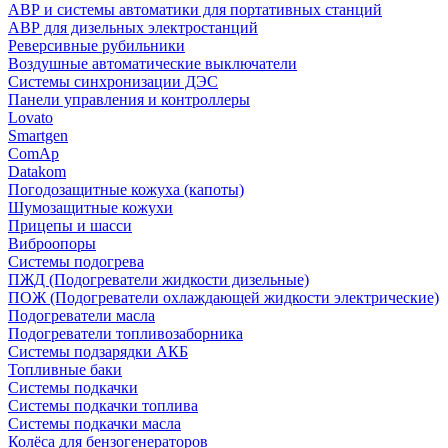
АВР и системы автоматики для портативных станций
АВР для дизельных электростанций
Реверсивные рубильники
Воздушные автоматические выключатели
Системы синхронизации ДЭС
Панели управления и контроллеры
Lovato
Smartgen
ComAp
Datakom
Погодозащитные кожуха (капоты)
Шумозащитные кожухи
Прицепы и шасси
Виброопоры
Системы подогрева
ПЖД (Подогреватели жидкости дизельные)
ПОЖ (Подогреватели охлаждающей жидкости электрические)
Подогреватели масла
Подогреватели топливозаборника
Системы подзарядки АКБ
Топливные баки
Системы подкачки
Системы подкачки топлива
Системы подкачки масла
Колёса для бензогенераторов