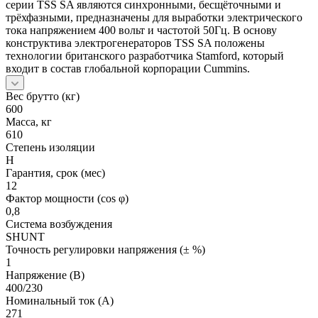
серии TSS SA являются синхронными, бесщёточными и
трёхфазными, предназначены для выработки электрического
тока напряжением 400 вольт и частотой 50Гц. В основу
конструктива электрогенераторов TSS SA положены
технологии британского разработчика Stamford, который
входит в состав глобальной корпорации Cummins.
Вес брутто (кг)
600
Масса, кг
610
Степень изоляции
H
Гарантия, срок (мес)
12
Фактор мощности (cos φ)
0,8
Система возбуждения
SHUNT
Точность регулировки напряжения (± %)
1
Напряжение (В)
400/230
Номинальный ток (А)
271