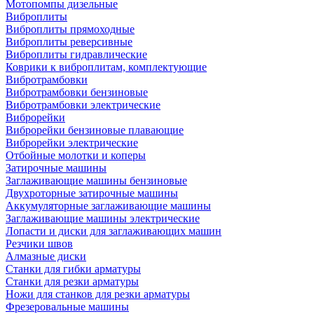
Мотопомпы дизельные
Виброплиты
Виброплиты прямоходные
Виброплиты реверсивные
Виброплиты гидравлические
Коврики к виброплитам, комплектующие
Вибротрамбовки
Вибротрамбовки бензиновые
Вибротрамбовки электрические
Виброрейки
Виброрейки бензиновые плавающие
Виброрейки электрические
Отбойные молотки и коперы
Затирочные машины
Заглаживающие машины бензиновые
Двухроторные затирочные машины
Аккумуляторные заглаживающие машины
Заглаживающие машины электрические
Лопасти и диски для заглаживающих машин
Резчики швов
Алмазные диски
Станки для гибки арматуры
Станки для резки арматуры
Ножи для станков для резки арматуры
Фрезеровальные машины