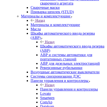
сварочного агрегата
Сварочные маски
Приварка шпилек (STUD)
Материалы и комплектующие
Назад
Материалы и комплектующие
Масла
Шкафы автоматического ввода резерва
(АВР)
Назад
Шкафы автоматического ввода резерва
(АВР)
АВР и системы автоматики для
портативных станций
АВР для дизельных электростанций
Реверсивные рубильники
Воздушные автоматические выключатели
Системы синхронизации ДЭС
Панели управления и контроллеры
Назад
Панели управления и контроллеры
Lovato
Smartgen
ComAp
Datakom