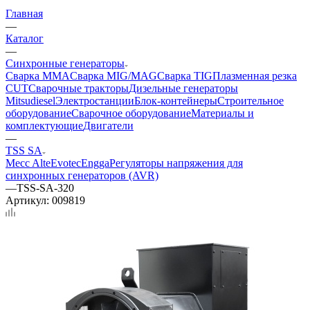
Главная
—
Каталог
—
Синхронные генераторы
Сварка MMA
Сварка MIG/MAG
Сварка TIG
Плазменная резка
CUT
Сварочные тракторы
Дизельные генераторы
Mitsudiesel
Электростанции
Блок-контейнеры
Строительное
оборудование
Сварочное оборудование
Материалы и
комплектующие
Двигатели
—
TSS SA
Mecc Alte
Evotec
Engga
Регуляторы напряжения для
синхронных генераторов (AVR)
—
TSS-SA-320
Артикул:
009819