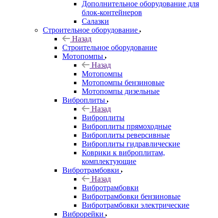
Дополнительное оборудование для
блок-контейнеров
Салазки
Строительное оборудование
Назад
Строительное оборудование
Мотопомпы
Назад
Мотопомпы
Мотопомпы бензиновые
Мотопомпы дизельные
Виброплиты
Назад
Виброплиты
Виброплиты прямоходные
Виброплиты реверсивные
Виброплиты гидравлические
Коврики к виброплитам,
комплектующие
Вибротрамбовки
Назад
Вибротрамбовки
Вибротрамбовки бензиновые
Вибротрамбовки электрические
Виброрейки