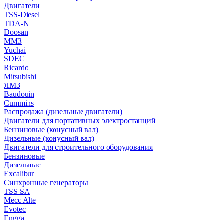
Двигатели
TSS-Diesel
TDA-N
Doosan
ММЗ
Yuchai
SDEC
Ricardo
Mitsubishi
ЯМЗ
Baudouin
Cummins
Распродажа (дизельные двигатели)
Двигатели для портативных электростанций
Бензиновые (конусный вал)
Дизельные (конусный вал)
Двигатели для строительного оборудования
Бензиновые
Дизельные
Excalibur
Синхронные генераторы
TSS SA
Mecc Alte
Evotec
Engga