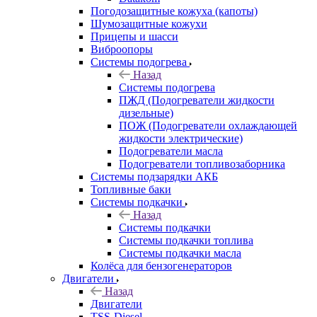
Погодозащитные кожуха (капоты)
Шумозащитные кожухи
Прицепы и шасси
Виброопоры
Системы подогрева
Назад
Системы подогрева
ПЖД (Подогреватели жидкости
дизельные)
ПОЖ (Подогреватели охлаждающей
жидкости электрические)
Подогреватели масла
Подогреватели топливозаборника
Системы подзарядки АКБ
Топливные баки
Системы подкачки
Назад
Системы подкачки
Системы подкачки топлива
Системы подкачки масла
Колёса для бензогенераторов
Двигатели
Назад
Двигатели
TSS-Diesel