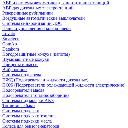
АВР и системы автоматики для портативных станций
АВР для дизельных электростанций
Реверсивные рубильники
Воздушные автоматические выключатели
Системы синхронизации ДЭС
Панели управления и контроллеры
Lovato
Smartgen
ComAp
Datakom
Погодозащитные кожуха (капоты)
Шумозащитные кожухи
Прицепы и шасси
Виброопоры
Системы подогрева
ПЖД (Подогреватели жидкости дизельные)
ПОЖ (Подогреватели охлаждающей жидкости электрические)
Подогреватели масла
Подогреватели топливозаборника
Системы подзарядки АКБ
Топливные баки
Системы подкачки
Системы подкачки топлива
Системы подкачки масла
Колёса для бензогенераторов