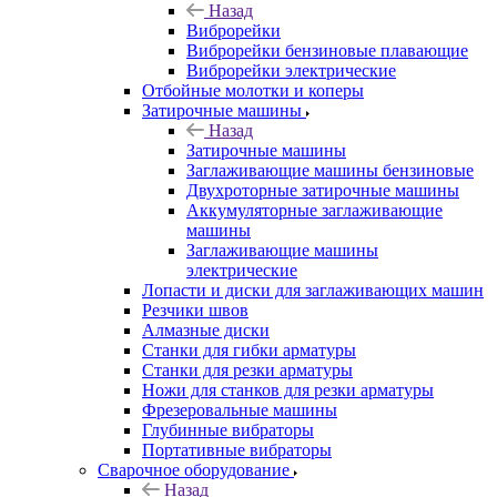
Назад
Виброрейки
Виброрейки бензиновые плавающие
Виброрейки электрические
Отбойные молотки и коперы
Затирочные машины
Назад
Затирочные машины
Заглаживающие машины бензиновые
Двухроторные затирочные машины
Аккумуляторные заглаживающие
машины
Заглаживающие машины
электрические
Лопасти и диски для заглаживающих машин
Резчики швов
Алмазные диски
Станки для гибки арматуры
Станки для резки арматуры
Ножи для станков для резки арматуры
Фрезеровальные машины
Глубинные вибраторы
Портативные вибраторы
Сварочное оборудование
Назад