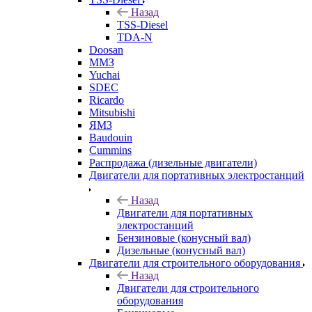
Назад
TSS-Diesel
TDA-N
Doosan
ММЗ
Yuchai
SDEC
Ricardo
Mitsubishi
ЯМЗ
Baudouin
Cummins
Распродажа (дизельные двигатели)
Двигатели для портативных электростанций
Назад
Двигатели для портативных
электростанций
Бензиновые (конусный вал)
Дизельные (конусный вал)
Двигатели для строительного оборудования
Назад
Двигатели для строительного
оборудования