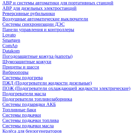
АВР и системы автоматики для портативных станций
АВР для дизельных электростанций
Реверсивные рубильники
Воздушные автоматические выключатели
Системы синхронизации ДЭС
Панели управления и контроллеры
Lovato
Smartgen
ComAp
Datakom
Погодозащитные кожуха (капоты)
Шумозащитные кожухи
Прицепы и шасси
Виброопоры
Системы подогрева
ПЖД (Подогреватели жидкости дизельные)
ПОЖ (Подогреватели охлаждающей жидкости электрические)
Подогреватели масла
Подогреватели топливозаборника
Системы подзарядки АКБ
Топливные баки
Системы подкачки
Системы подкачки топлива
Системы подкачки масла
Колёса для бензогенераторов