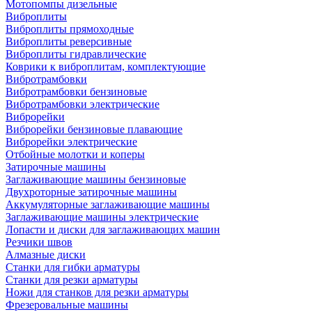
Мотопомпы дизельные
Виброплиты
Виброплиты прямоходные
Виброплиты реверсивные
Виброплиты гидравлические
Коврики к виброплитам, комплектующие
Вибротрамбовки
Вибротрамбовки бензиновые
Вибротрамбовки электрические
Виброрейки
Виброрейки бензиновые плавающие
Виброрейки электрические
Отбойные молотки и коперы
Затирочные машины
Заглаживающие машины бензиновые
Двухроторные затирочные машины
Аккумуляторные заглаживающие машины
Заглаживающие машины электрические
Лопасти и диски для заглаживающих машин
Резчики швов
Алмазные диски
Станки для гибки арматуры
Станки для резки арматуры
Ножи для станков для резки арматуры
Фрезеровальные машины