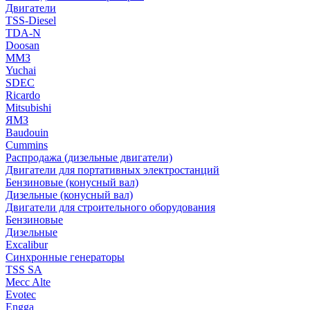
Двигатели
TSS-Diesel
TDA-N
Doosan
ММЗ
Yuchai
SDEC
Ricardo
Mitsubishi
ЯМЗ
Baudouin
Cummins
Распродажа (дизельные двигатели)
Двигатели для портативных электростанций
Бензиновые (конусный вал)
Дизельные (конусный вал)
Двигатели для строительного оборудования
Бензиновые
Дизельные
Excalibur
Синхронные генераторы
TSS SA
Mecc Alte
Evotec
Engga