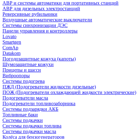
АВР и системы автоматики для портативных станций
АВР для дизельных электростанций
Реверсивные рубильники
Воздушные автоматические выключатели
Системы синхронизации ДЭС
Панели управления и контроллеры
Lovato
Smartgen
ComAp
Datakom
Погодозащитные кожуха (капоты)
Шумозащитные кожухи
Прицепы и шасси
Виброопоры
Системы подогрева
ПЖД (Подогреватели жидкости дизельные)
ПОЖ (Подогреватели охлаждающей жидкости электрические)
Подогреватели масла
Подогреватели топливозаборника
Системы подзарядки АКБ
Топливные баки
Системы подкачки
Системы подкачки топлива
Системы подкачки масла
Колёса для бензогенераторов