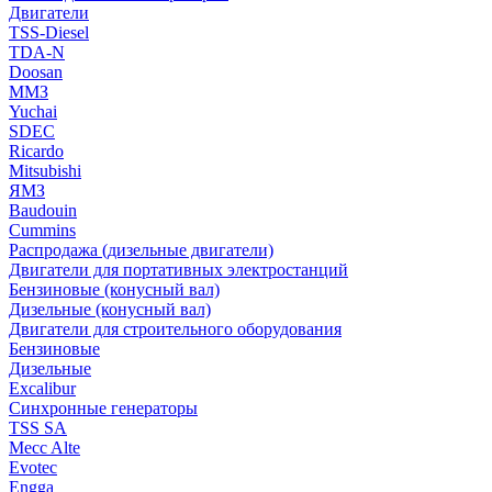
Двигатели
TSS-Diesel
TDA-N
Doosan
ММЗ
Yuchai
SDEC
Ricardo
Mitsubishi
ЯМЗ
Baudouin
Cummins
Распродажа (дизельные двигатели)
Двигатели для портативных электростанций
Бензиновые (конусный вал)
Дизельные (конусный вал)
Двигатели для строительного оборудования
Бензиновые
Дизельные
Excalibur
Синхронные генераторы
TSS SA
Mecc Alte
Evotec
Engga