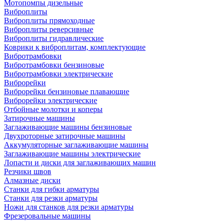
Мотопомпы дизельные
Виброплиты
Виброплиты прямоходные
Виброплиты реверсивные
Виброплиты гидравлические
Коврики к виброплитам, комплектующие
Вибротрамбовки
Вибротрамбовки бензиновые
Вибротрамбовки электрические
Виброрейки
Виброрейки бензиновые плавающие
Виброрейки электрические
Отбойные молотки и коперы
Затирочные машины
Заглаживающие машины бензиновые
Двухроторные затирочные машины
Аккумуляторные заглаживающие машины
Заглаживающие машины электрические
Лопасти и диски для заглаживающих машин
Резчики швов
Алмазные диски
Станки для гибки арматуры
Станки для резки арматуры
Ножи для станков для резки арматуры
Фрезеровальные машины