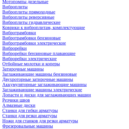
Мотопомпы дизельные
Виброплиты
Виброплиты прямоходные
Виброплиты реверсивные
Виброплиты гидравлические
Коврики к виброплитам, комплектующие
Вибротрамбовки
Вибротрамбовки бензиновые
Вибротрамбовки электрические
Виброрейки
Виброрейки бензиновые плавающие
Виброрейки электрические
Отбойные молотки и коперы
Затирочные машины
Заглаживающие машины бензиновые
Двухроторные затирочные машины
Аккумуляторные заглаживающие машины
Заглаживающие машины электрические
Лопасти и диски для заглаживающих машин
Резчики швов
Алмазные диски
Станки для гибки арматуры
Станки для резки арматуры
Ножи для станков для резки арматуры
Фрезеровальные машины