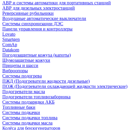
АВР и системы автоматики для портативных станций
АВР для дизельных электростанций
Реверсивные рубильники
Воздушные автоматические выключатели
Системы синхронизации ДЭС
Панели управления и контроллеры
Lovato
Smartgen
ComAp
Datakom
Погодозащитные кожуха (капоты)
Шумозащитные кожухи
Прицепы и шасси
Виброопоры
Системы подогрева
ПЖД (Подогреватели жидкости дизельные)
ПОЖ (Подогреватели охлаждающей жидкости электрические)
Подогреватели масла
Подогреватели топливозаборника
Системы подзарядки АКБ
Топливные баки
Системы подкачки
Системы подкачки топлива
Системы подкачки масла
Колёса для бензогенераторов