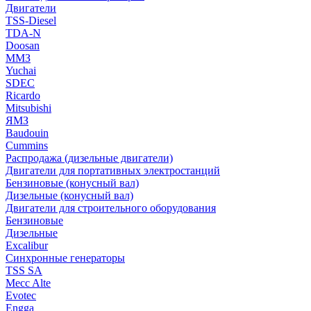
Двигатели
TSS-Diesel
TDA-N
Doosan
ММЗ
Yuchai
SDEC
Ricardo
Mitsubishi
ЯМЗ
Baudouin
Cummins
Распродажа (дизельные двигатели)
Двигатели для портативных электростанций
Бензиновые (конусный вал)
Дизельные (конусный вал)
Двигатели для строительного оборудования
Бензиновые
Дизельные
Excalibur
Синхронные генераторы
TSS SA
Mecc Alte
Evotec
Engga