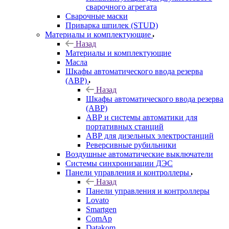
сварочного агрегата
Сварочные маски
Приварка шпилек (STUD)
Материалы и комплектующие
Назад
Материалы и комплектующие
Масла
Шкафы автоматического ввода резерва
(АВР)
Назад
Шкафы автоматического ввода резерва
(АВР)
АВР и системы автоматики для
портативных станций
АВР для дизельных электростанций
Реверсивные рубильники
Воздушные автоматические выключатели
Системы синхронизации ДЭС
Панели управления и контроллеры
Назад
Панели управления и контроллеры
Lovato
Smartgen
ComAp
Datakom