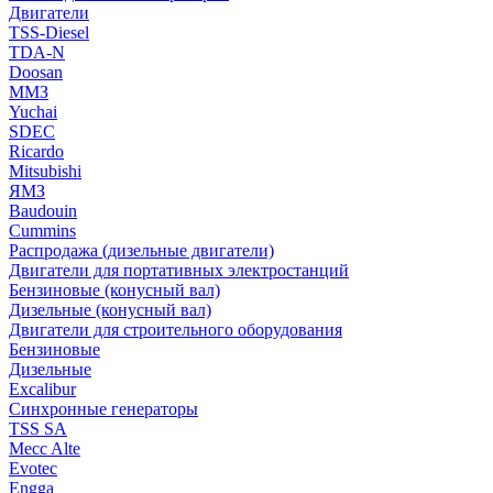
Двигатели
TSS-Diesel
TDA-N
Doosan
ММЗ
Yuchai
SDEC
Ricardo
Mitsubishi
ЯМЗ
Baudouin
Cummins
Распродажа (дизельные двигатели)
Двигатели для портативных электростанций
Бензиновые (конусный вал)
Дизельные (конусный вал)
Двигатели для строительного оборудования
Бензиновые
Дизельные
Excalibur
Синхронные генераторы
TSS SA
Mecc Alte
Evotec
Engga