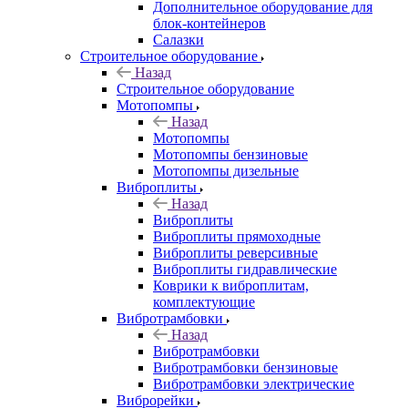
Дополнительное оборудование для
блок-контейнеров
Салазки
Строительное оборудование
Назад
Строительное оборудование
Мотопомпы
Назад
Мотопомпы
Мотопомпы бензиновые
Мотопомпы дизельные
Виброплиты
Назад
Виброплиты
Виброплиты прямоходные
Виброплиты реверсивные
Виброплиты гидравлические
Коврики к виброплитам,
комплектующие
Вибротрамбовки
Назад
Вибротрамбовки
Вибротрамбовки бензиновые
Вибротрамбовки электрические
Виброрейки