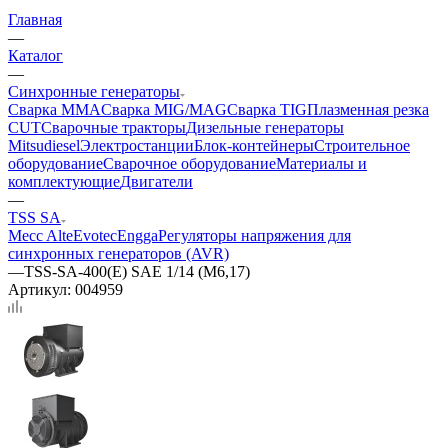
Главная
—
Каталог
—
Синхронные генераторы
Сварка MMA
Сварка MIG/MAG
Сварка TIG
Плазменная резка
CUT
Сварочные тракторы
Дизельные генераторы
Mitsudiesel
Электростанции
Блок-контейнеры
Строительное
оборудование
Сварочное оборудование
Материалы и
комплектующие
Двигатели
—
TSS SA
Mecc Alte
Evotec
Engga
Регуляторы напряжения для
синхронных генераторов (AVR)
—
TSS-SA-400(E) SAE 1/14 (М6,17)
Артикул:
004959