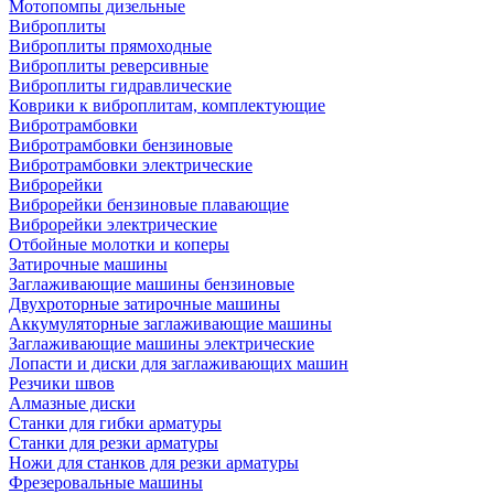
Мотопомпы дизельные
Виброплиты
Виброплиты прямоходные
Виброплиты реверсивные
Виброплиты гидравлические
Коврики к виброплитам, комплектующие
Вибротрамбовки
Вибротрамбовки бензиновые
Вибротрамбовки электрические
Виброрейки
Виброрейки бензиновые плавающие
Виброрейки электрические
Отбойные молотки и коперы
Затирочные машины
Заглаживающие машины бензиновые
Двухроторные затирочные машины
Аккумуляторные заглаживающие машины
Заглаживающие машины электрические
Лопасти и диски для заглаживающих машин
Резчики швов
Алмазные диски
Станки для гибки арматуры
Станки для резки арматуры
Ножи для станков для резки арматуры
Фрезеровальные машины