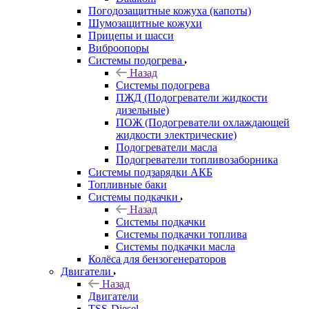
Погодозащитные кожуха (капоты)
Шумозащитные кожухи
Прицепы и шасси
Виброопоры
Системы подогрева
Назад
Системы подогрева
ПЖД (Подогреватели жидкости
дизельные)
ПОЖ (Подогреватели охлаждающей
жидкости электрические)
Подогреватели масла
Подогреватели топливозаборника
Системы подзарядки АКБ
Топливные баки
Системы подкачки
Назад
Системы подкачки
Системы подкачки топлива
Системы подкачки масла
Колёса для бензогенераторов
Двигатели
Назад
Двигатели
TSS-Diesel