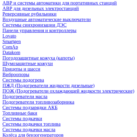
АВР и системы автоматики для портативных станций
АВР для дизельных электростанций
Реверсивные рубильники
Воздушные автоматические выключатели
Системы синхронизации ДЭС
Панели управления и контроллеры
Lovato
Smartgen
ComAp
Datakom
Погодозащитные кожуха (капоты)
Шумозащитные кожухи
Прицепы и шасси
Виброопоры
Системы подогрева
ПЖД (Подогреватели жидкости дизельные)
ПОЖ (Подогреватели охлаждающей жидкости электрические)
Подогреватели масла
Подогреватели топливозаборника
Системы подзарядки АКБ
Топливные баки
Системы подкачки
Системы подкачки топлива
Системы подкачки масла
Колёса для бензогенераторов