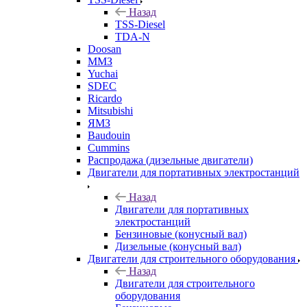
Назад
TSS-Diesel
TDA-N
Doosan
ММЗ
Yuchai
SDEC
Ricardo
Mitsubishi
ЯМЗ
Baudouin
Cummins
Распродажа (дизельные двигатели)
Двигатели для портативных электростанций
Назад
Двигатели для портативных
электростанций
Бензиновые (конусный вал)
Дизельные (конусный вал)
Двигатели для строительного оборудования
Назад
Двигатели для строительного
оборудования