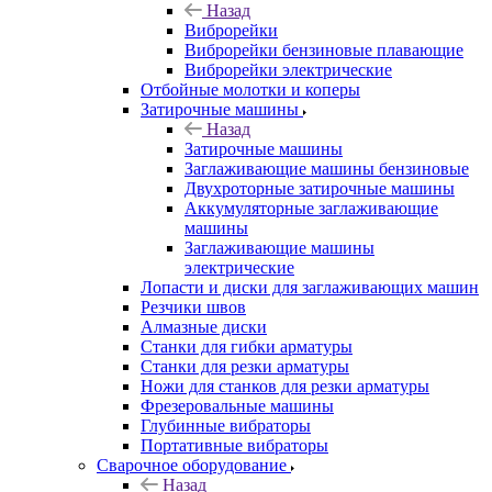
Назад
Виброрейки
Виброрейки бензиновые плавающие
Виброрейки электрические
Отбойные молотки и коперы
Затирочные машины
Назад
Затирочные машины
Заглаживающие машины бензиновые
Двухроторные затирочные машины
Аккумуляторные заглаживающие
машины
Заглаживающие машины
электрические
Лопасти и диски для заглаживающих машин
Резчики швов
Алмазные диски
Станки для гибки арматуры
Станки для резки арматуры
Ножи для станков для резки арматуры
Фрезеровальные машины
Глубинные вибраторы
Портативные вибраторы
Сварочное оборудование
Назад