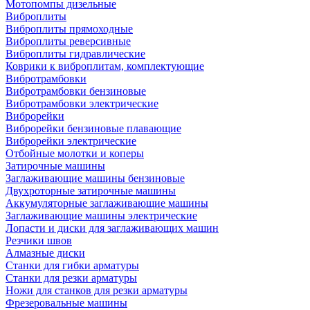
Мотопомпы дизельные
Виброплиты
Виброплиты прямоходные
Виброплиты реверсивные
Виброплиты гидравлические
Коврики к виброплитам, комплектующие
Вибротрамбовки
Вибротрамбовки бензиновые
Вибротрамбовки электрические
Виброрейки
Виброрейки бензиновые плавающие
Виброрейки электрические
Отбойные молотки и коперы
Затирочные машины
Заглаживающие машины бензиновые
Двухроторные затирочные машины
Аккумуляторные заглаживающие машины
Заглаживающие машины электрические
Лопасти и диски для заглаживающих машин
Резчики швов
Алмазные диски
Станки для гибки арматуры
Станки для резки арматуры
Ножи для станков для резки арматуры
Фрезеровальные машины