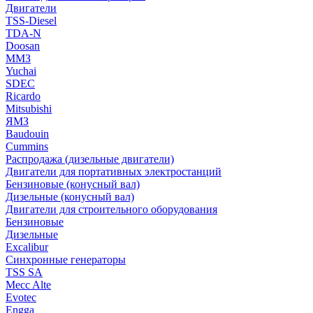
Двигатели
TSS-Diesel
TDA-N
Doosan
ММЗ
Yuchai
SDEC
Ricardo
Mitsubishi
ЯМЗ
Baudouin
Cummins
Распродажа (дизельные двигатели)
Двигатели для портативных электростанций
Бензиновые (конусный вал)
Дизельные (конусный вал)
Двигатели для строительного оборудования
Бензиновые
Дизельные
Excalibur
Синхронные генераторы
TSS SA
Mecc Alte
Evotec
Engga