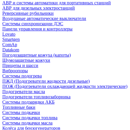
АВР и системы автоматики для портативных станций
АВР для дизельных электростанций
Реверсивные рубильники
Воздушные автоматические выключатели
Системы синхронизации ДЭС
Панели управления и контроллеры
Lovato
Smartgen
ComAp
Datakom
Погодозащитные кожуха (капоты)
Шумозащитные кожухи
Прицепы и шасси
Виброопоры
Системы подогрева
ПЖД (Подогреватели жидкости дизельные)
ПОЖ (Подогреватели охлаждающей жидкости электрические)
Подогреватели масла
Подогреватели топливозаборника
Системы подзарядки АКБ
Топливные баки
Системы подкачки
Системы подкачки топлива
Системы подкачки масла
Колёса для бензогенераторов