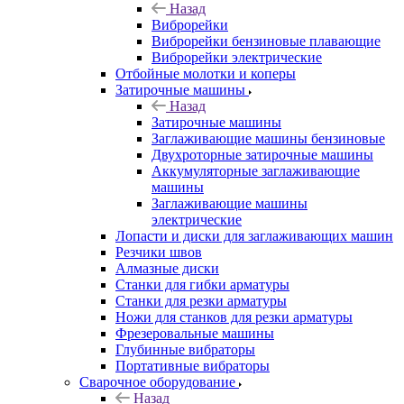
Назад
Виброрейки
Виброрейки бензиновые плавающие
Виброрейки электрические
Отбойные молотки и коперы
Затирочные машины
Назад
Затирочные машины
Заглаживающие машины бензиновые
Двухроторные затирочные машины
Аккумуляторные заглаживающие
машины
Заглаживающие машины
электрические
Лопасти и диски для заглаживающих машин
Резчики швов
Алмазные диски
Станки для гибки арматуры
Станки для резки арматуры
Ножи для станков для резки арматуры
Фрезеровальные машины
Глубинные вибраторы
Портативные вибраторы
Сварочное оборудование
Назад