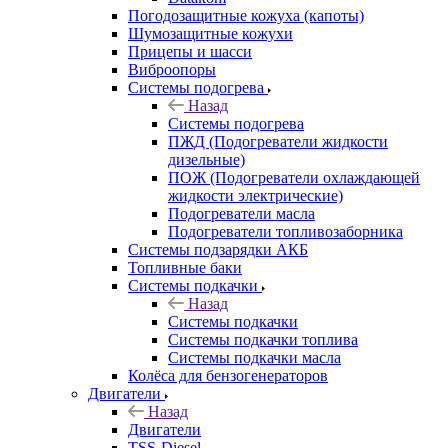
Погодозащитные кожуха (капоты)
Шумозащитные кожухи
Прицепы и шасси
Виброопоры
Системы подогрева
Назад
Системы подогрева
ПЖД (Подогреватели жидкости
дизельные)
ПОЖ (Подогреватели охлаждающей
жидкости электрические)
Подогреватели масла
Подогреватели топливозаборника
Системы подзарядки АКБ
Топливные баки
Системы подкачки
Назад
Системы подкачки
Системы подкачки топлива
Системы подкачки масла
Колёса для бензогенераторов
Двигатели
Назад
Двигатели
TSS-Diesel