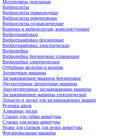
Мотопомпы дизельные
Виброплиты
Виброплиты прямоходные
Виброплиты реверсивные
Виброплиты гидравлические
Коврики к виброплитам, комплектующие
Вибротрамбовки
Вибротрамбовки бензиновые
Вибротрамбовки электрические
Виброрейки
Виброрейки бензиновые плавающие
Виброрейки электрические
Отбойные молотки и коперы
Затирочные машины
Заглаживающие машины бензиновые
Двухроторные затирочные машины
Аккумуляторные заглаживающие машины
Заглаживающие машины электрические
Лопасти и диски для заглаживающих машин
Резчики швов
Алмазные диски
Станки для гибки арматуры
Станки для резки арматуры
Ножи для станков для резки арматуры
Фрезеровальные машины