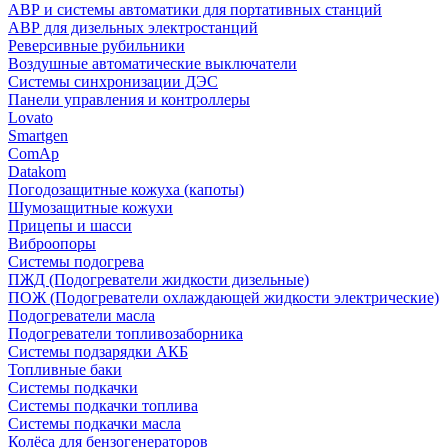
АВР и системы автоматики для портативных станций
АВР для дизельных электростанций
Реверсивные рубильники
Воздушные автоматические выключатели
Системы синхронизации ДЭС
Панели управления и контроллеры
Lovato
Smartgen
ComAp
Datakom
Погодозащитные кожуха (капоты)
Шумозащитные кожухи
Прицепы и шасси
Виброопоры
Системы подогрева
ПЖД (Подогреватели жидкости дизельные)
ПОЖ (Подогреватели охлаждающей жидкости электрические)
Подогреватели масла
Подогреватели топливозаборника
Системы подзарядки АКБ
Топливные баки
Системы подкачки
Системы подкачки топлива
Системы подкачки масла
Колёса для бензогенераторов