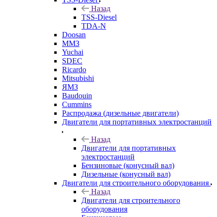
Назад
TSS-Diesel
TDA-N
Doosan
ММЗ
Yuchai
SDEC
Ricardo
Mitsubishi
ЯМЗ
Baudouin
Cummins
Распродажа (дизельные двигатели)
Двигатели для портативных электростанций
Назад
Двигатели для портативных
электростанций
Бензиновые (конусный вал)
Дизельные (конусный вал)
Двигатели для строительного оборудования
Назад
Двигатели для строительного
оборудования