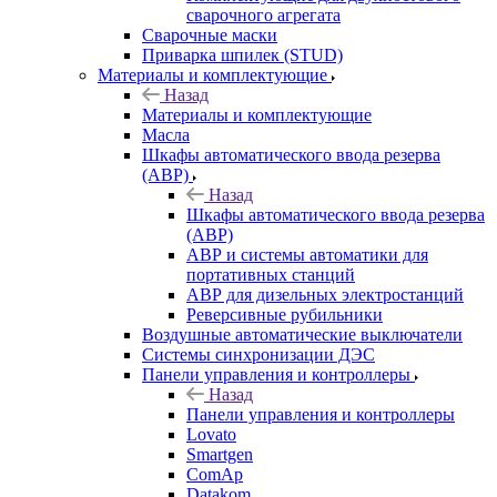
сварочного агрегата
Сварочные маски
Приварка шпилек (STUD)
Материалы и комплектующие
Назад
Материалы и комплектующие
Масла
Шкафы автоматического ввода резерва
(АВР)
Назад
Шкафы автоматического ввода резерва
(АВР)
АВР и системы автоматики для
портативных станций
АВР для дизельных электростанций
Реверсивные рубильники
Воздушные автоматические выключатели
Системы синхронизации ДЭС
Панели управления и контроллеры
Назад
Панели управления и контроллеры
Lovato
Smartgen
ComAp
Datakom