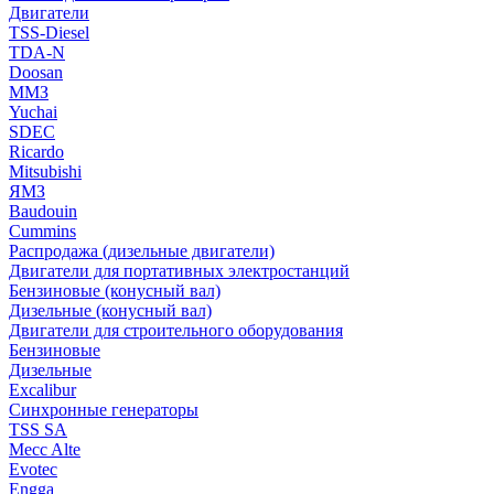
Двигатели
TSS-Diesel
TDA-N
Doosan
ММЗ
Yuchai
SDEC
Ricardo
Mitsubishi
ЯМЗ
Baudouin
Cummins
Распродажа (дизельные двигатели)
Двигатели для портативных электростанций
Бензиновые (конусный вал)
Дизельные (конусный вал)
Двигатели для строительного оборудования
Бензиновые
Дизельные
Excalibur
Синхронные генераторы
TSS SA
Mecc Alte
Evotec
Engga