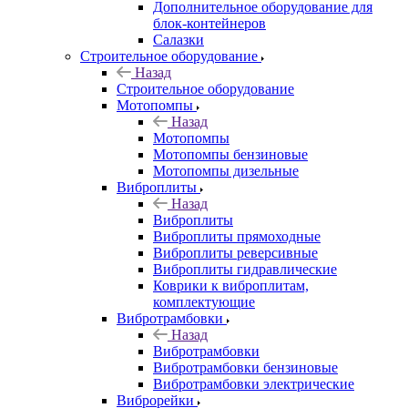
Дополнительное оборудование для
блок-контейнеров
Салазки
Строительное оборудование
Назад
Строительное оборудование
Мотопомпы
Назад
Мотопомпы
Мотопомпы бензиновые
Мотопомпы дизельные
Виброплиты
Назад
Виброплиты
Виброплиты прямоходные
Виброплиты реверсивные
Виброплиты гидравлические
Коврики к виброплитам,
комплектующие
Вибротрамбовки
Назад
Вибротрамбовки
Вибротрамбовки бензиновые
Вибротрамбовки электрические
Виброрейки