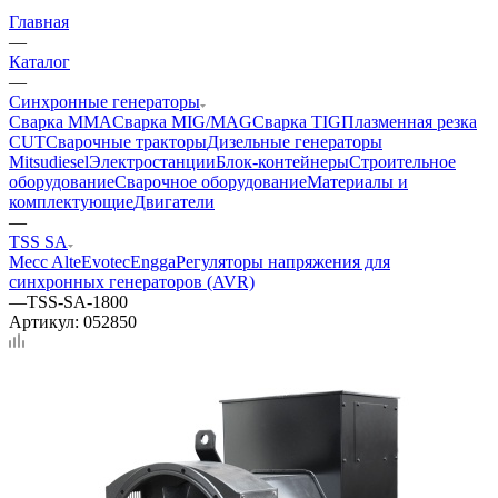
Главная
—
Каталог
—
Синхронные генераторы
Сварка MMA
Сварка MIG/MAG
Сварка TIG
Плазменная резка
CUT
Сварочные тракторы
Дизельные генераторы
Mitsudiesel
Электростанции
Блок-контейнеры
Строительное
оборудование
Сварочное оборудование
Материалы и
комплектующие
Двигатели
—
TSS SA
Mecc Alte
Evotec
Engga
Регуляторы напряжения для
синхронных генераторов (AVR)
—
TSS-SA-1800
Артикул:
052850