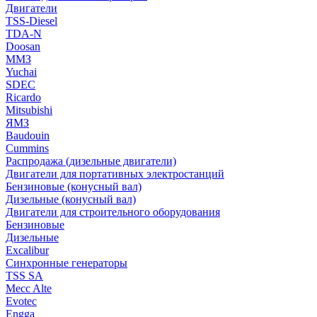
Двигатели
TSS-Diesel
TDA-N
Doosan
ММЗ
Yuchai
SDEC
Ricardo
Mitsubishi
ЯМЗ
Baudouin
Cummins
Распродажа (дизельные двигатели)
Двигатели для портативных электростанций
Бензиновые (конусный вал)
Дизельные (конусный вал)
Двигатели для строительного оборудования
Бензиновые
Дизельные
Excalibur
Синхронные генераторы
TSS SA
Mecc Alte
Evotec
Engga