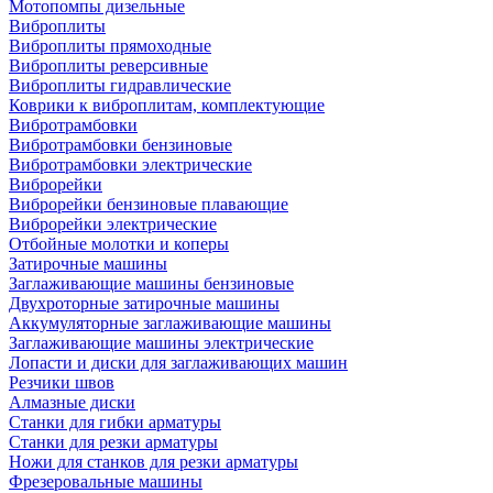
Мотопомпы дизельные
Виброплиты
Виброплиты прямоходные
Виброплиты реверсивные
Виброплиты гидравлические
Коврики к виброплитам, комплектующие
Вибротрамбовки
Вибротрамбовки бензиновые
Вибротрамбовки электрические
Виброрейки
Виброрейки бензиновые плавающие
Виброрейки электрические
Отбойные молотки и коперы
Затирочные машины
Заглаживающие машины бензиновые
Двухроторные затирочные машины
Аккумуляторные заглаживающие машины
Заглаживающие машины электрические
Лопасти и диски для заглаживающих машин
Резчики швов
Алмазные диски
Станки для гибки арматуры
Станки для резки арматуры
Ножи для станков для резки арматуры
Фрезеровальные машины