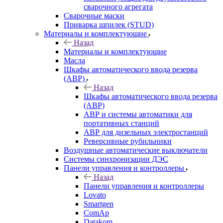
сварочного агрегата
Сварочные маски
Приварка шпилек (STUD)
Материалы и комплектующие
Назад
Материалы и комплектующие
Масла
Шкафы автоматического ввода резерва
(АВР)
Назад
Шкафы автоматического ввода резерва
(АВР)
АВР и системы автоматики для
портативных станций
АВР для дизельных электростанций
Реверсивные рубильники
Воздушные автоматические выключатели
Системы синхронизации ДЭС
Панели управления и контроллеры
Назад
Панели управления и контроллеры
Lovato
Smartgen
ComAp
Datakom