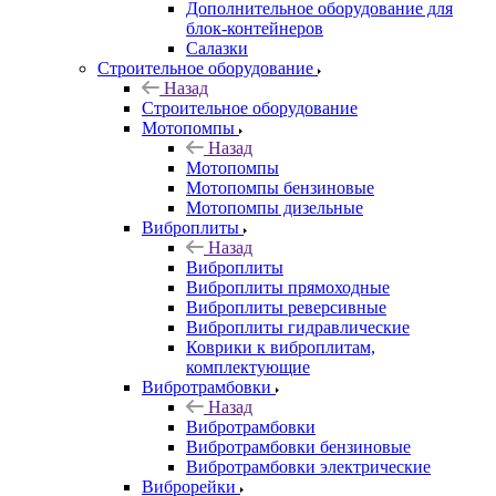
Дополнительное оборудование для
блок-контейнеров
Салазки
Строительное оборудование
Назад
Строительное оборудование
Мотопомпы
Назад
Мотопомпы
Мотопомпы бензиновые
Мотопомпы дизельные
Виброплиты
Назад
Виброплиты
Виброплиты прямоходные
Виброплиты реверсивные
Виброплиты гидравлические
Коврики к виброплитам,
комплектующие
Вибротрамбовки
Назад
Вибротрамбовки
Вибротрамбовки бензиновые
Вибротрамбовки электрические
Виброрейки