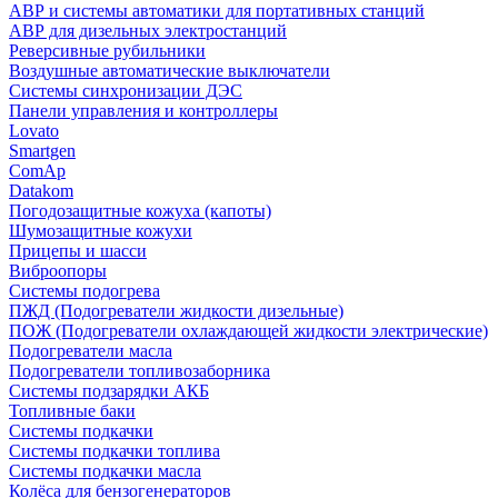
АВР и системы автоматики для портативных станций
АВР для дизельных электростанций
Реверсивные рубильники
Воздушные автоматические выключатели
Системы синхронизации ДЭС
Панели управления и контроллеры
Lovato
Smartgen
ComAp
Datakom
Погодозащитные кожуха (капоты)
Шумозащитные кожухи
Прицепы и шасси
Виброопоры
Системы подогрева
ПЖД (Подогреватели жидкости дизельные)
ПОЖ (Подогреватели охлаждающей жидкости электрические)
Подогреватели масла
Подогреватели топливозаборника
Системы подзарядки АКБ
Топливные баки
Системы подкачки
Системы подкачки топлива
Системы подкачки масла
Колёса для бензогенераторов