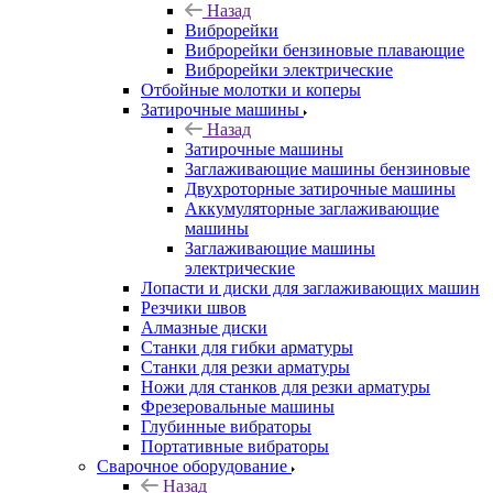
Назад
Виброрейки
Виброрейки бензиновые плавающие
Виброрейки электрические
Отбойные молотки и коперы
Затирочные машины
Назад
Затирочные машины
Заглаживающие машины бензиновые
Двухроторные затирочные машины
Аккумуляторные заглаживающие
машины
Заглаживающие машины
электрические
Лопасти и диски для заглаживающих машин
Резчики швов
Алмазные диски
Станки для гибки арматуры
Станки для резки арматуры
Ножи для станков для резки арматуры
Фрезеровальные машины
Глубинные вибраторы
Портативные вибраторы
Сварочное оборудование
Назад