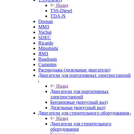
Назад
TSS-Diesel
TDA-N
Doosan
ММЗ
Yuchai
SDEC
Ricardo
Mitsubishi
ЯМЗ
Baudouin
Cummins
Распродажа (дизельные двигатели)
Двигатели для портативных электростанций
Назад
Двигатели для портативных
электростанций
Бензиновые (конусный вал)
Дизельные (конусный вал)
Двигатели для строительного оборудования
Назад
Двигатели для строительного
оборудования