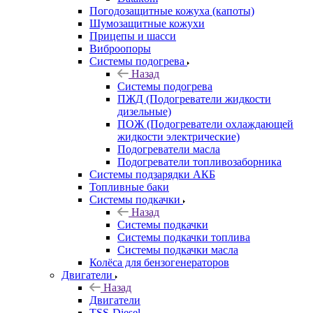
Погодозащитные кожуха (капоты)
Шумозащитные кожухи
Прицепы и шасси
Виброопоры
Системы подогрева
Назад
Системы подогрева
ПЖД (Подогреватели жидкости
дизельные)
ПОЖ (Подогреватели охлаждающей
жидкости электрические)
Подогреватели масла
Подогреватели топливозаборника
Системы подзарядки АКБ
Топливные баки
Системы подкачки
Назад
Системы подкачки
Системы подкачки топлива
Системы подкачки масла
Колёса для бензогенераторов
Двигатели
Назад
Двигатели
TSS-Diesel