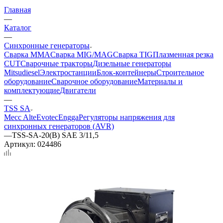
Главная
—
Каталог
—
Синхронные генераторы
Сварка MMA
Сварка MIG/MAG
Сварка TIG
Плазменная резка
CUT
Сварочные тракторы
Дизельные генераторы
Mitsudiesel
Электростанции
Блок-контейнеры
Строительное
оборудование
Сварочное оборудование
Материалы и
комплектующие
Двигатели
—
TSS SA
Mecc Alte
Evotec
Engga
Регуляторы напряжения для
синхронных генераторов (AVR)
—
TSS-SA-20(B) SAE 3/11,5
Артикул:
024486