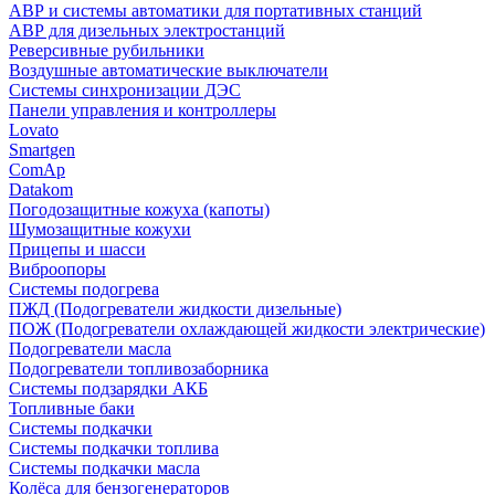
АВР и системы автоматики для портативных станций
АВР для дизельных электростанций
Реверсивные рубильники
Воздушные автоматические выключатели
Системы синхронизации ДЭС
Панели управления и контроллеры
Lovato
Smartgen
ComAp
Datakom
Погодозащитные кожуха (капоты)
Шумозащитные кожухи
Прицепы и шасси
Виброопоры
Системы подогрева
ПЖД (Подогреватели жидкости дизельные)
ПОЖ (Подогреватели охлаждающей жидкости электрические)
Подогреватели масла
Подогреватели топливозаборника
Системы подзарядки АКБ
Топливные баки
Системы подкачки
Системы подкачки топлива
Системы подкачки масла
Колёса для бензогенераторов