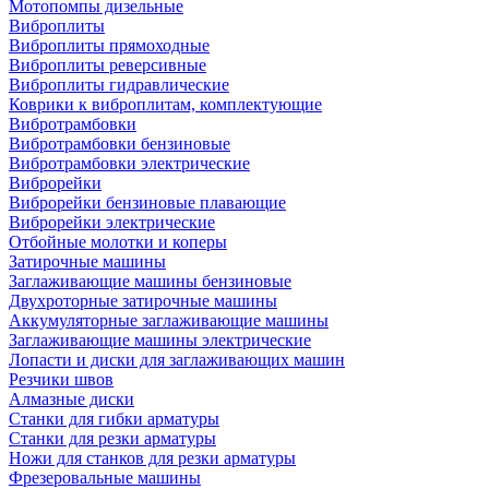
Мотопомпы дизельные
Виброплиты
Виброплиты прямоходные
Виброплиты реверсивные
Виброплиты гидравлические
Коврики к виброплитам, комплектующие
Вибротрамбовки
Вибротрамбовки бензиновые
Вибротрамбовки электрические
Виброрейки
Виброрейки бензиновые плавающие
Виброрейки электрические
Отбойные молотки и коперы
Затирочные машины
Заглаживающие машины бензиновые
Двухроторные затирочные машины
Аккумуляторные заглаживающие машины
Заглаживающие машины электрические
Лопасти и диски для заглаживающих машин
Резчики швов
Алмазные диски
Станки для гибки арматуры
Станки для резки арматуры
Ножи для станков для резки арматуры
Фрезеровальные машины