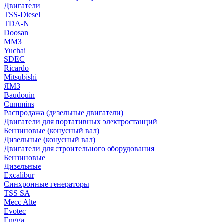
Двигатели
TSS-Diesel
TDA-N
Doosan
ММЗ
Yuchai
SDEC
Ricardo
Mitsubishi
ЯМЗ
Baudouin
Cummins
Распродажа (дизельные двигатели)
Двигатели для портативных электростанций
Бензиновые (конусный вал)
Дизельные (конусный вал)
Двигатели для строительного оборудования
Бензиновые
Дизельные
Excalibur
Синхронные генераторы
TSS SA
Mecc Alte
Evotec
Engga