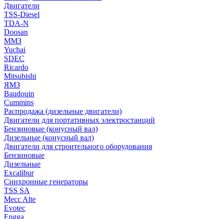
Двигатели
TSS-Diesel
TDA-N
Doosan
ММЗ
Yuchai
SDEC
Ricardo
Mitsubishi
ЯМЗ
Baudouin
Cummins
Распродажа (дизельные двигатели)
Двигатели для портативных электростанций
Бензиновые (конусный вал)
Дизельные (конусный вал)
Двигатели для строительного оборудования
Бензиновые
Дизельные
Excalibur
Синхронные генераторы
TSS SA
Mecc Alte
Evotec
Engga