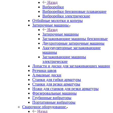
Назад
Виброрейки
Виброрейки бензиновые плавающие
Виброрейки электрические
Отбойные молотки и коперы
Затирочные машины
Назад
Затирочные машины
Заглаживающие машины бензиновые
Двухроторные затирочные машины
Аккумуляторные заглаживающие
машины
Заглаживающие машины
электрические
Лопасти и диски для заглаживающих машин
Резчики швов
Алмазные диски
Станки для гибки арматуры
Станки для резки арматуры
Ножи для станков для резки арматуры
Фрезеровальные машины
Глубинные вибраторы
Портативные вибраторы
Сварочное оборудование
Назад