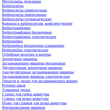
Мотопомпы дизельные
Виброплиты
Виброплиты прямоходные
Виброплиты реверсивные
Виброплиты гидравлические
Коврики к виброплитам, комплектующие
Вибротрамбовки
Вибротрамбовки бензиновые
Вибротрамбовки электрические
Виброрейки
Виброрейки бензиновые плавающие
Виброрейки электрические
Отбойные молотки и коперы
Затирочные машины
Заглаживающие машины бензиновые
Двухроторные затирочные машины
Аккумуляторные заглаживающие машины
Заглаживающие машины электрические
Лопасти и диски для заглаживающих машин
Резчики швов
Алмазные диски
Станки для гибки арматуры
Станки для резки арматуры
Ножи для станков для резки арматуры
Фрезеровальные машины