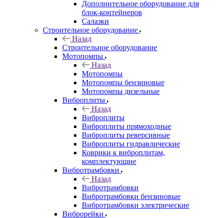
Дополнительное оборудование для
блок-контейнеров
Салазки
Строительное оборудование
Назад
Строительное оборудование
Мотопомпы
Назад
Мотопомпы
Мотопомпы бензиновые
Мотопомпы дизельные
Виброплиты
Назад
Виброплиты
Виброплиты прямоходные
Виброплиты реверсивные
Виброплиты гидравлические
Коврики к виброплитам,
комплектующие
Вибротрамбовки
Назад
Вибротрамбовки
Вибротрамбовки бензиновые
Вибротрамбовки электрические
Виброрейки