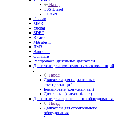
Назад
TSS-Diesel
TDA-N
Doosan
ММЗ
Yuchai
SDEC
Ricardo
Mitsubishi
ЯМЗ
Baudouin
Cummins
Распродажа (дизельные двигатели)
Двигатели для портативных электростанций
Назад
Двигатели для портативных
электростанций
Бензиновые (конусный вал)
Дизельные (конусный вал)
Двигатели для строительного оборудования
Назад
Двигатели для строительного
оборудования