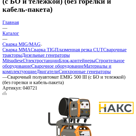
(с БО и тележкой) (без горелки и
кабель-пакета)
Главная
—
Каталог
—
Сварка MIG/MAG
Сварка MMA
Сварка TIG
Плазменная резка CUT
Сварочные
тракторы
Дизельные генераторы
Mitsudiesel
Электростанции
Блок-контейнеры
Строительное
оборудование
Сварочное оборудование
Материалы и
комплектующие
Двигатели
Синхронные генераторы
—
Сварочный полуавтомат EMIG 500 III (с БО и тележкой)
(без горелки и кабель-пакета)
Артикул:
040721