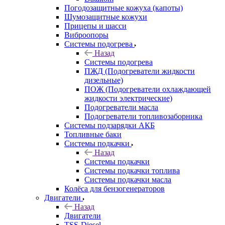
Погодозащитные кожуха (капоты)
Шумозащитные кожухи
Прицепы и шасси
Виброопоры
Системы подогрева
Назад
Системы подогрева
ПЖД (Подогреватели жидкости
дизельные)
ПОЖ (Подогреватели охлаждающей
жидкости электрические)
Подогреватели масла
Подогреватели топливозаборника
Системы подзарядки АКБ
Топливные баки
Системы подкачки
Назад
Системы подкачки
Системы подкачки топлива
Системы подкачки масла
Колёса для бензогенераторов
Двигатели
Назад
Двигатели
TSS-Diesel