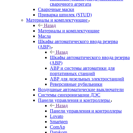
сварочного агрегата
Сварочные маски
Приварка шпилек (STUD)
Материалы и комплектующие
Назад
Материалы и комплектующие
Масла
Шкафы автоматического ввода резерва
(АВР)
Назад
Шкафы автоматического ввода резерва
(АВР)
АВР и системы автоматики для
портативных станций
АВР для дизельных электростанций
Реверсивные рубильники
Воздушные автоматические выключатели
Системы синхронизации ДЭС
Панели управления и контроллеры
Назад
Панели управления и контроллеры
Lovato
Smartgen
ComAp
Datakom