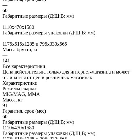
—
60
Габаритные размеры (Д;Ш;В; мм)
—
1110х470х1580
Габаритные размеры упаковки (Д;Ш;В; мм)
—
1175х515х1285 и 795x330x565
Масса брутто, кг
—
141
Все характеристики
Цена действительна только для интернет-магазина и может
отличаться от цен в розничных магазинах
Характеристики
Режимы сварки
MIG/MAG, ММА
Масса, кг
91
Гарантия, срок (мес)
60
Габаритные размеры (Д;Ш;В; мм)
1110х470х1580
Габаритные размеры упаковки (Д;Ш;В; мм)
1175х515х1285 и 795x330x565