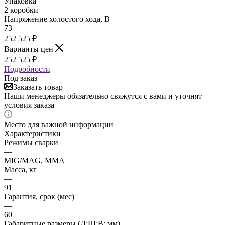
Упаковка
2 коробки
Напряжение холостого хода, В
73
252 525
₽
Варианты цен
252 525
₽
Подробности
Под заказ
Заказать товар
Наши менеджеры обязательно свяжутся с вами и уточнят
условия заказа
Место для важной информации
Характеристики
Режимы сварки
—
MIG/MAG, ММА
Масса, кг
—
91
Гарантия, срок (мес)
—
60
Габаритные размеры (Д;Ш;В; мм)