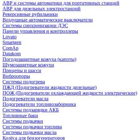
АВР и системы автоматики для портативных станций
АВР для дизельных электростанций
Реверсивные рубильники
Воздушные автоматические выключатели
Системы синхронизации ДЭС
Панели управления и контроллеры
Lovato
Smartgen
ComAp
Datakom
Погодозащитные кожуха (капоты)
Шумозащитные кожухи
Прицепы и шасси
Виброопоры
Системы подогрева
ПЖД (Подогреватели жидкости дизельные)
ПОЖ (Подогреватели охлаждающей жидкости электрические)
Подогреватели масла
Подогреватели топливозаборника
Системы подзарядки АКБ
Топливные баки
Системы подкачки
Системы подкачки топлива
Системы подкачки масла
Колёса для бензогенераторов