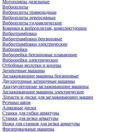
Мотопомпы дизельные
Виброплиты
Виброплиты прямоходные
Виброплиты реверсивные
Виброплиты гидравлические
Коврики к виброплитам, комплектующие
Вибротрамбовки
Вибротрамбовки бензиновые
Вибротрамбовки электрические
Виброрейки
Виброрейки бензиновые плавающие
Виброрейки электрические
Отбойные молотки и коперы
Затирочные машины
Заглаживающие машины бензиновые
Двухроторные затирочные машины
Аккумуляторные заглаживающие машины
Заглаживающие машины электрические
Лопасти и диски для заглаживающих машин
Резчики швов
Алмазные диски
Станки для гибки арматуры
Станки для резки арматуры
Ножи для станков для резки арматуры
Фрезеровальные машины