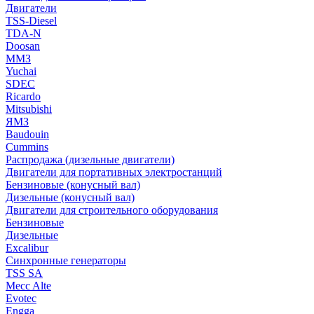
Двигатели
TSS-Diesel
TDA-N
Doosan
ММЗ
Yuchai
SDEC
Ricardo
Mitsubishi
ЯМЗ
Baudouin
Cummins
Распродажа (дизельные двигатели)
Двигатели для портативных электростанций
Бензиновые (конусный вал)
Дизельные (конусный вал)
Двигатели для строительного оборудования
Бензиновые
Дизельные
Excalibur
Синхронные генераторы
TSS SA
Mecc Alte
Evotec
Engga