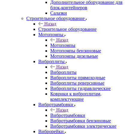
Дополнительное оборудование для
блок-контейнеров
Салазки
Строительное оборудование
Назад
Строительное оборудование
Мотопомпы
Назад
Мотопомпы
Мотопомпы бензиновые
Мотопомпы дизельные
Виброплиты
Назад
Виброплиты
Виброплиты прямоходные
Виброплиты реверсивные
Виброплиты гидравлические
Коврики к виброплитам,
комплектующие
Вибротрамбовки
Назад
Вибротрамбовки
Вибротрамбовки бензиновые
Вибротрамбовки электрические
Виброрейки