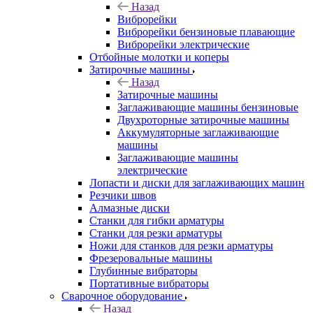
Назад
Виброрейки
Виброрейки бензиновые плавающие
Виброрейки электрические
Отбойные молотки и коперы
Затирочные машины
Назад
Затирочные машины
Заглаживающие машины бензиновые
Двухроторные затирочные машины
Аккумуляторные заглаживающие
машины
Заглаживающие машины
электрические
Лопасти и диски для заглаживающих машин
Резчики швов
Алмазные диски
Станки для гибки арматуры
Станки для резки арматуры
Ножи для станков для резки арматуры
Фрезеровальные машины
Глубинные вибраторы
Портативные вибраторы
Сварочное оборудование
Назад