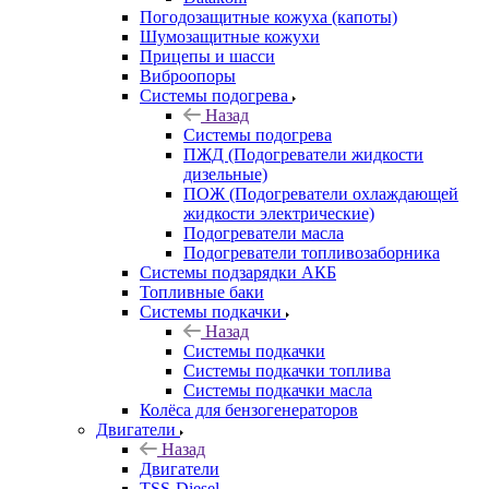
Погодозащитные кожуха (капоты)
Шумозащитные кожухи
Прицепы и шасси
Виброопоры
Системы подогрева
Назад
Системы подогрева
ПЖД (Подогреватели жидкости
дизельные)
ПОЖ (Подогреватели охлаждающей
жидкости электрические)
Подогреватели масла
Подогреватели топливозаборника
Системы подзарядки АКБ
Топливные баки
Системы подкачки
Назад
Системы подкачки
Системы подкачки топлива
Системы подкачки масла
Колёса для бензогенераторов
Двигатели
Назад
Двигатели
TSS-Diesel