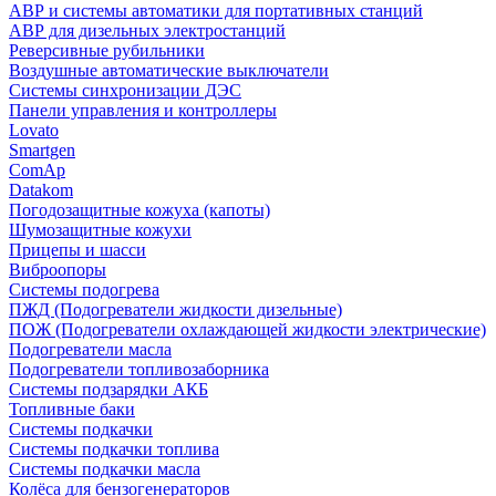
АВР и системы автоматики для портативных станций
АВР для дизельных электростанций
Реверсивные рубильники
Воздушные автоматические выключатели
Системы синхронизации ДЭС
Панели управления и контроллеры
Lovato
Smartgen
ComAp
Datakom
Погодозащитные кожуха (капоты)
Шумозащитные кожухи
Прицепы и шасси
Виброопоры
Системы подогрева
ПЖД (Подогреватели жидкости дизельные)
ПОЖ (Подогреватели охлаждающей жидкости электрические)
Подогреватели масла
Подогреватели топливозаборника
Системы подзарядки АКБ
Топливные баки
Системы подкачки
Системы подкачки топлива
Системы подкачки масла
Колёса для бензогенераторов