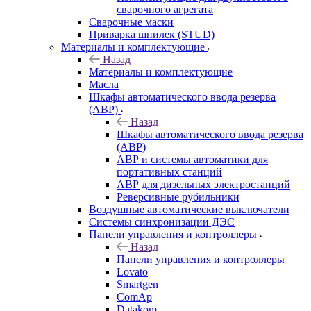
сварочного агрегата
Сварочные маски
Приварка шпилек (STUD)
Материалы и комплектующие
Назад
Материалы и комплектующие
Масла
Шкафы автоматического ввода резерва
(АВР)
Назад
Шкафы автоматического ввода резерва
(АВР)
АВР и системы автоматики для
портативных станций
АВР для дизельных электростанций
Реверсивные рубильники
Воздушные автоматические выключатели
Системы синхронизации ДЭС
Панели управления и контроллеры
Назад
Панели управления и контроллеры
Lovato
Smartgen
ComAp
Datakom