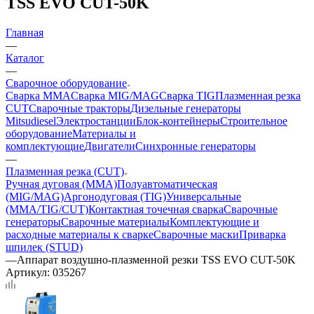
TSS EVO CUT-50K
Главная
—
Каталог
—
Сварочное оборудование
Сварка MMA
Сварка MIG/MAG
Сварка TIG
Плазменная резка
CUT
Сварочные тракторы
Дизельные генераторы
Mitsudiesel
Электростанции
Блок-контейнеры
Строительное
оборудование
Материалы и
комплектующие
Двигатели
Синхронные генераторы
—
Плазменная резка (CUT)
Ручная дуговая (MMA)
Полуавтоматическая
(MIG/MAG)
Аргонодуговая (TIG)
Универсальные
(MMA/TIG/CUT)
Контактная точечная сварка
Сварочные
генераторы
Сварочные материалы
Комплектующие и
расходные материалы к сварке
Сварочные маски
Приварка
шпилек (STUD)
—
Аппарат воздушно-плазменной резки TSS EVO CUT-50K
Артикул:
035267