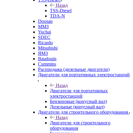
Назад
TSS-Diesel
TDA-N
Doosan
ММЗ
Yuchai
SDEC
Ricardo
Mitsubishi
ЯМЗ
Baudouin
Cummins
Распродажа (дизельные двигатели)
Двигатели для портативных электростанций
Назад
Двигатели для портативных
электростанций
Бензиновые (конусный вал)
Дизельные (конусный вал)
Двигатели для строительного оборудования
Назад
Двигатели для строительного
оборудования