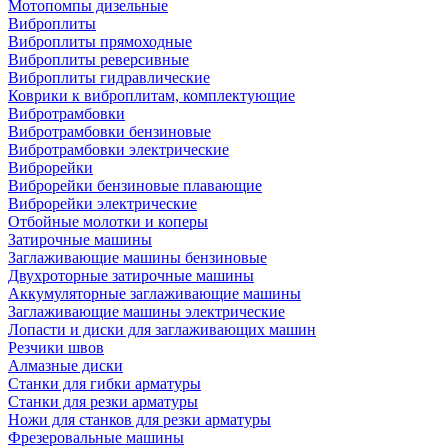
Мотопомпы дизельные
Виброплиты
Виброплиты прямоходные
Виброплиты реверсивные
Виброплиты гидравлические
Коврики к виброплитам, комплектующие
Вибротрамбовки
Вибротрамбовки бензиновые
Вибротрамбовки электрические
Виброрейки
Виброрейки бензиновые плавающие
Виброрейки электрические
Отбойные молотки и коперы
Затирочные машины
Заглаживающие машины бензиновые
Двухроторные затирочные машины
Аккумуляторные заглаживающие машины
Заглаживающие машины электрические
Лопасти и диски для заглаживающих машин
Резчики швов
Алмазные диски
Станки для гибки арматуры
Станки для резки арматуры
Ножи для станков для резки арматуры
Фрезеровальные машины