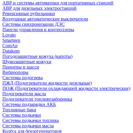
АВР и системы автоматики для портативных станций
АВР для дизельных электростанций
Реверсивные рубильники
Воздушные автоматические выключатели
Системы синхронизации ДЭС
Панели управления и контроллеры
Lovato
Smartgen
ComAp
Datakom
Погодозащитные кожуха (капоты)
Шумозащитные кожухи
Прицепы и шасси
Виброопоры
Системы подогрева
ПЖД (Подогреватели жидкости дизельные)
ПОЖ (Подогреватели охлаждающей жидкости электрические)
Подогреватели масла
Подогреватели топливозаборника
Системы подзарядки АКБ
Топливные баки
Системы подкачки
Системы подкачки топлива
Системы подкачки масла
Колёса для бензогенераторов