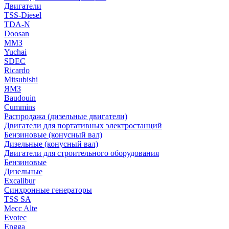
Двигатели
TSS-Diesel
TDA-N
Doosan
ММЗ
Yuchai
SDEC
Ricardo
Mitsubishi
ЯМЗ
Baudouin
Cummins
Распродажа (дизельные двигатели)
Двигатели для портативных электростанций
Бензиновые (конусный вал)
Дизельные (конусный вал)
Двигатели для строительного оборудования
Бензиновые
Дизельные
Excalibur
Синхронные генераторы
TSS SA
Mecc Alte
Evotec
Engga